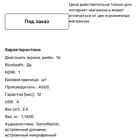
Цена действительна только для
интернет-магазина и может
отличаться от цен в розничных
Под заказ
магазинах
Характеристики
Диагональ экрана, дюйм
:
16
Bluetooth
:
Да
HDMI
:
1
Базовая единица
:
шт
Производитель
:
ASUS
Гарантия (мес)
:
12
USB
:
4
Вес (кг)
:
2.5
Вес, кг
:
1,7600
Аудиосистема
:
SonicMaster,
встроенный динамик,
встроенный микрофонный