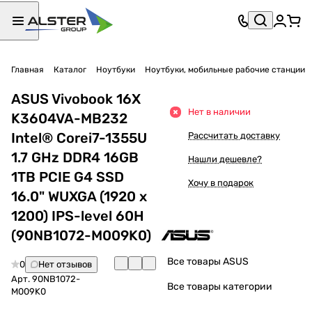
Главная
Каталог
Ноутбуки
Ноутбуки, мобильные рабочие станции
ASUS Vivobook 16X
Нет в наличии
K3604VA-MB232
Intel® Corei7-1355U
Рассчитать доставку
1.7 GHz DDR4 16GB
Нашли дешевле?
1TB PCIE G4 SSD
Хочу в подарок
16.0" WUXGA (1920 x
1200) IPS-level 60H
(90NB1072-M009K0)
Все товары ASUS
0
Нет отзывов
Арт.
90NB1072-
Все товары категории
M009K0