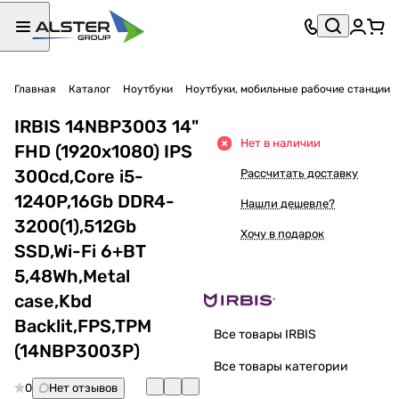
Главная
Каталог
Ноутбуки
Ноутбуки, мобильные рабочие станции
IRBIS 14NBP3003 14"
Нет в наличии
FHD (1920x1080) IPS
300cd,Core i5-
Рассчитать доставку
1240P,16Gb DDR4-
Нашли дешевле?
3200(1),512Gb
Хочу в подарок
SSD,Wi-Fi 6+BT
5,48Wh,Metal
case,Kbd
Backlit,FPS,TPM
Все товары IRBIS
(14NBP3003P)
Все товары категории
0
Нет отзывов