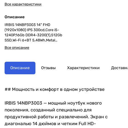
Все характеристики
Описание
IRBIS 14NBP3003 14" FHD
(1920x1080) IPS 300cd,Core i5-
1240P,16Gb DDR4-3200(1),512Gb
SSD,Wi-Fi 6+BT 5,48Wh,Metal
case,Kbd Backlit,FPS,TPM
Все описание
2.0,1.55kg,Grey,3y
warranty,Win11Pro
Описание
Отзывы
Характеристики
Доставк
## Мощность и комфорт в одном устройстве
IRBIS 14NBP3003 — мощный ноутбук нового
поколения, созданный специально для
продуктивной работы и развлечений. Экран с
диагональю 14 дюймов и четким Full HD-