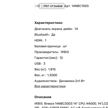
0
Нет отзывов
Арт.
14NBC1003
Характеристики
Диагональ экрана, дюйм
:
14
Bluetooth
:
Да
HDMI
:
1
Базовая единица
:
шт
Производитель
:
IRBIS
Гарантия (мес)
:
12
USB
:
3
Вес (кг)
:
1.815
Вес, кг
:
1,3000
Аудиосистема
:
Динамики 2х1 Вт
Все характеристики
Описание
IRBIS Breeze 14NBC0003 14“ CPU: N4000, 14"LC
IPS , 4GB+128GB EMMC, AC wifi, Front camera: 0.3