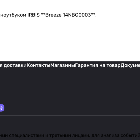
ноутбуком IRBIS **Breeze 14NBC0003**.
я доставки
Контакты
Магазины
Гарантия на товар
Докуме
ми специалистами и третьими лицами, для анализа событий 