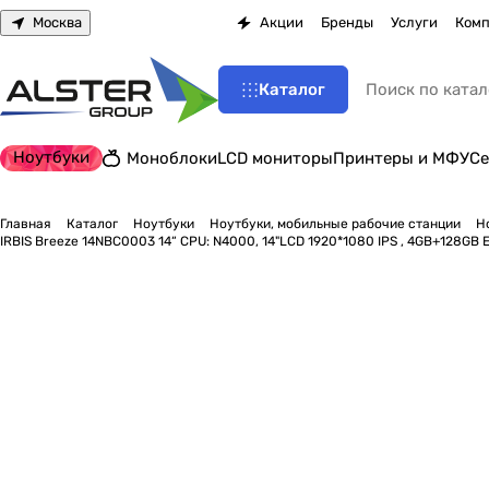
Москва
Акции
Бренды
Услуги
Комп
Каталог
Ноутбуки
Моноблоки
LCD мониторы
Принтеры и МФУ
Се
Главная
Каталог
Ноутбуки
Ноутбуки, мобильные рабочие станции
Н
IRBIS Breeze 14NBC0003 14“ CPU: N4000, 14"LCD 1920*1080 IPS , 4GB+128G