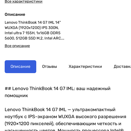
Все характеристики
Описание
Lenovo ThinkBook 14 G7 IML 14"
WUXGA (1920x1200) IPS 300N,
Intel ultra 7 155H, 1x16GB DDR5
5600, 512GB SSD M.2, Intel ARC,
WiFi6, BT, FPR, FHD Cam, 60Wh,
Все описание
100W USB-C Slim, NoOS, 1Y,
1.38kg
Описание
Отзывы
Характеристики
Доставк
## Lenovo ThinkBook 14 G7 IML: ваш надежный
помощник
Lenovo ThinkBook 14 G7 IML — ультракомпактный
ноутбук с IPS-экраном WUXGA высокого разрешения
(1920×1200 пикселей), обеспечивающим четкость и
насыщенность цветов. Мощность процессора Intel®