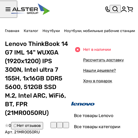
Главная
Каталог
Ноутбуки
Ноутбуки, мобильные рабочие станции
Lenovo ThinkBook 14
Нет в наличии
G7 IML 14" WUXGA
(1920x1200) IPS
Рассчитать доставку
300N, Intel ultra 7
Нашли дешевле?
155H, 1x16GB DDR5
Хочу в подарок
5600, 512GB SSD
M.2, Intel ARC, WiFi6,
BT, FPR
(21MR0050RU)
Все товары Lenovo
0
Нет отзывов
Все товары категории
Арт.
21MR0050RU