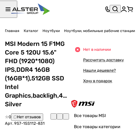
Главная
Каталог
Ноутбуки
Ноутбуки, мобильные рабочие станции
MSI Modern 15 F1MG
Нет в наличии
Core 5 120U 15.6"
FHD (1920*1080)
Рассчитать доставку
IPS,DDR4 16GB
Нашли дешевле?
(16GB*1),512GB SSD
Хочу в подарок
Intel
Graphics,backligh,46.8Whr,1.7kg,1y,Win11Pro,
Silver
Все товары MSI
0
Нет отзывов
Арт.
9S7-15S112-831
Все товары категории