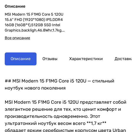
Описание
MSI Modern 15 F1MG Core 5 120U
15.6" FHD (1920*1080) IPS,DDR4
16GB (16GB*1),512GB SSD Intel
Graphics,backligh,46.8Whr,1.7kg,1y
,Win11Pro,Urban Silver
Все описание
Описание
Отзывы
Характеристики
Доставк
## MSI Modern 15 F1MG Core i5 120U — стильный
ноутбук нового поколения
MSI Modern 15 F1MG Core i5 120U представляет собой
элегантное решение для тех, кто ценит комфорт и
производительность одновременно. Этот
ультратонкий ноутбук весом всего **1,7 кг**
обладает ярким серебристым корпусом цвета Urban