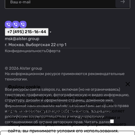
+7 (495) 215-16-44
msk@alster.group
г. Москва, Выборгская 22 стр 1
Конфиденциальность
Оферта
© 2026 Alster group
На информационном ресурсе применяются
рекомендательные
технологии
.
Файлы cookie
Все ресурсы сайта salepos.ru, включая (но не ограничиваясь)
текстовую, графическую, фотографическую и видео информацию,
Мы используем файлы cookie, разработанные
структуру, дизайн и оформление страниц, доменное имя,
нашими специалистами и третьими лицами, для
фирменное наименование являются объектами авторского права
анализа событий на нашем веб-сайте, что позволяет
и прав на интеллектуальную собственность, защищены
российским законодательством и международными
нам улучшать взаимодействие с пользователями и
соглашениями об охране авторских прав.
Читать далее
обслуживание. Продолжая просмотр страниц нашего
сайта, вы принимаете условия его использования.