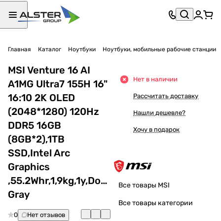
Главная
Каталог
Ноутбуки
Ноутбуки, мобильные рабочие станции
MSI Venture 16 AI
Нет в наличии
A1MG Ultra7 155H 16"
16:10 2K OLED
Рассчитать доставку
(2048*1280) 120Hz
Нашли дешевле?
DDR5 16GB
Хочу в подарок
(8GB*2),1TB
SSD,Intel Arc
Graphics
,55.2Whr,1,9kg,1y,Dos,Solid
Все товары MSI
Gray
Все товары категории
0
Нет отзывов