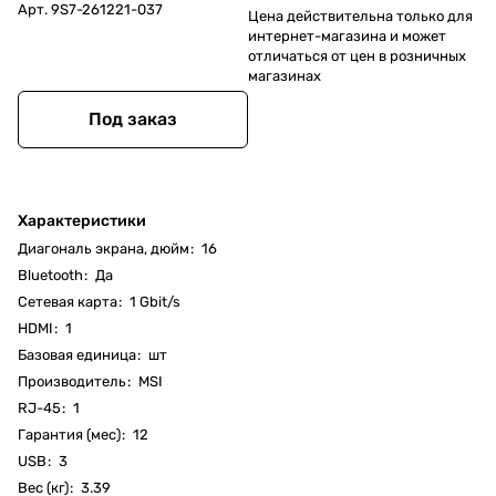
Арт.
9S7-261221-037
Цена действительна только для
интернет-магазина и может
отличаться от цен в розничных
магазинах
Под заказ
Характеристики
Диагональ экрана, дюйм
:
16
Bluetooth
:
Да
Cетевая карта
:
1 Gbit/s
HDMI
:
1
Базовая единица
:
шт
Производитель
:
MSI
RJ-45
:
1
Гарантия (мес)
:
12
USB
:
3
Вес (кг)
:
3.39