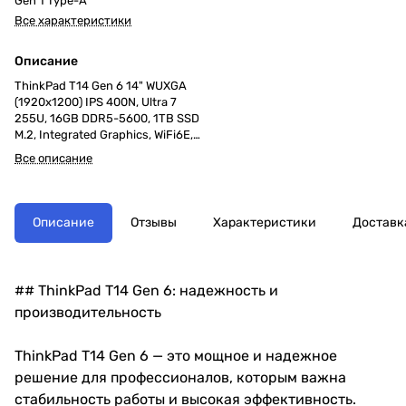
Gen 1 Type-A
Все характеристики
Описание
ThinkPad T14 Gen 6 14" WUXGA
(1920x1200) IPS 400N, Ultra 7
255U, 16GB DDR5-5600, 1TB SSD
M.2, Integrated Graphics, WiFi6E,
BT, TPM2, FPR, 5MP+IR Cam,
Все описание
52.5Wh, 65W USB-C, Win 11
ProEng, 1Y, 1.4kg
Описание
Отзывы
Характеристики
Доставк
## ThinkPad T14 Gen 6: надежность и
производительность
ThinkPad T14 Gen 6 — это мощное и надежное
решение для профессионалов, которым важна
стабильность работы и высокая эффективность.