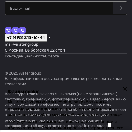
+7 (495) 215-16-44
msk@alster.group
г. Москва, Выборгская 22 стр 1
Конфиденциальность
Оферта
© 2026 Alster group
На информационном ресурсе применяются
рекомендательные
технологии
.
Файлы cookie
Все ресурсы сайта salepos.ru, включая (но не ограничиваясь)
текстовую, графическую, фотографическую и видео информацию,
Мы используем файлы cookie, разработанные
структуру, дизайн и оформление страниц, доменное имя,
нашими специалистами и третьими лицами, для
фирменное наименование являются объектами авторского права
анализа событий на нашем веб-сайте, что позволяет
и прав на интеллектуальную собственность, защищены
российским законодательством и международными
нам улучшать взаимодействие с пользователями и
соглашениями об охране авторских прав.
Читать далее
обслуживание. Продолжая просмотр страниц нашего