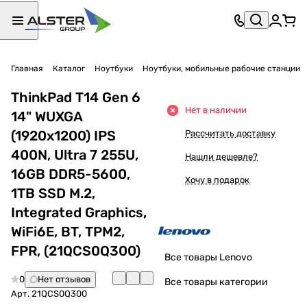
Главная
Каталог
Ноутбуки
Ноутбуки, мобильные рабочие станции
ThinkPad T14 Gen 6
Нет в наличии
14" WUXGA
(1920x1200) IPS
Рассчитать доставку
400N, Ultra 7 255U,
Нашли дешевле?
16GB DDR5-5600,
Хочу в подарок
1TB SSD M.2,
Integrated Graphics,
WiFi6E, BT, TPM2,
FPR, (21QCS0Q300)
Все товары Lenovo
0
Нет отзывов
Все товары категории
Арт.
21QCS0Q300