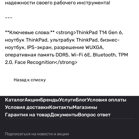
надежности своего рабочего инструмента!
---
**Ключевые слова:** <strong>ThinkPad T14 Gen 6,
ноутбук ThinkPad, ультрабук ThinkPad, бизнес-
ноутбук, IPS-экран, разрешение WUXGA,
оперативная память DDR5, Wi-Fi 6E, Bluetooth, TPM
2.0, Face Recognition</strong>
Назад к списку
Каталог
Акции
Бренды
Услуги
Блог
Условия оплаты
Условия доставки
Контакты
Магазины
Гарантия на товар
Документы
Вопрос ответ
Подписаться
на новости и акции