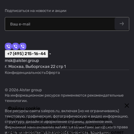
Подписаться
на новости и акции
+7 (495) 215-16-44
msk@alster.group
г. Москва, Выборгская 22 стр 1
Конфиденциальность
Оферта
© 2026 Alster group
На информационном ресурсе применяются
рекомендательные
технологии
.
Файлы cookie
Все ресурсы сайта salepos.ru, включая (но не ограничиваясь)
текстовую, графическую, фотографическую и видео информацию,
Мы используем файлы cookie, разработанные
структуру, дизайн и оформление страниц, доменное имя,
нашими специалистами и третьими лицами, для
фирменное наименование являются объектами авторского права
анализа событий на нашем веб-сайте, что позволяет
и прав на интеллектуальную собственность, защищены