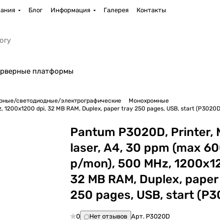
ания
Блог
Информация
Галерея
Контакты
рверные платформы
рные/светодиодные/электрографические
Монохромные
 1200x1200 dpi, 32 MB RAM, Duplex, paper tray 250 pages, USB, start (P3020D
Pantum P3020D, Printer,
laser, А4, 30 ppm (max 6
p/mon), 500 MHz, 1200x12
32 MB RAM, Duplex, paper
250 pages, USB, start (P
0
Нет отзывов
Арт.
P3020D