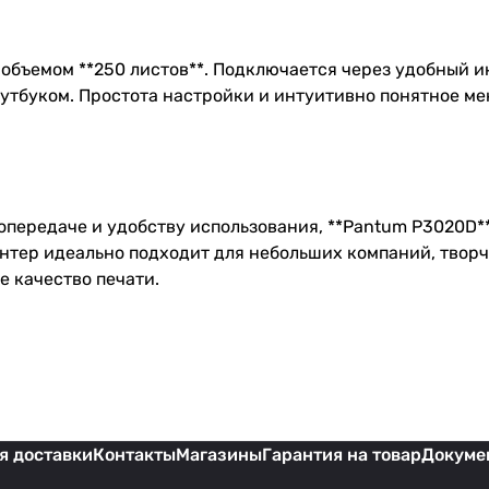
бъемом **250 листов**. Подключается через удобный ин
утбуком. Простота настройки и интуитивно понятное м
топередаче и удобству использования, **Pantum P3020D
интер идеально подходит для небольших компаний, твор
 качество печати.
я доставки
Контакты
Магазины
Гарантия на товар
Докуме