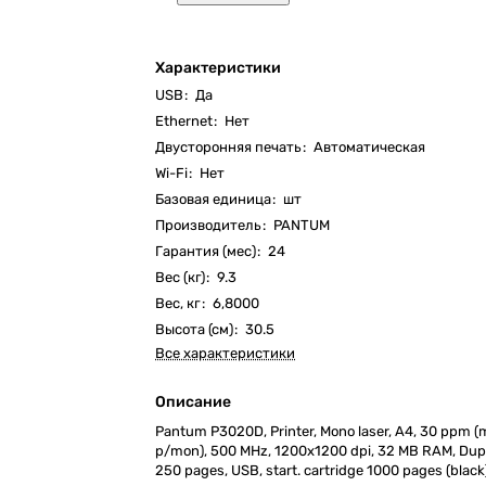
Характеристики
USB
:
Да
Ethernet
:
Нет
Двусторонняя печать
:
Автоматическая
Wi-Fi
:
Нет
Базовая единица
:
шт
Производитель
:
PANTUM
Гарантия (мес)
:
24
Вес (кг)
:
9.3
Вес, кг
:
6,8000
Высота (см)
:
30.5
Все характеристики
Описание
Pantum P3020D, Printer, Mono laser, А4, 30 ppm 
p/mon), 500 MHz, 1200x1200 dpi, 32 MB RAM, Dupl
250 pages, USB, start. cartridge 1000 pages (black