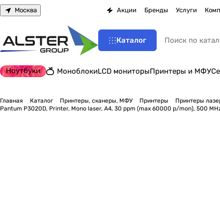
Москва
Акции
Бренды
Услуги
Комп
Каталог
Ноутбуки
Моноблоки
LCD мониторы
Принтеры и МФУ
Се
Главная
Каталог
Принтеры, сканеры, МФУ
Принтеры
Принтеры лазе
Pantum P3020D, Printer, Mono laser, А4, 30 ppm (max 60000 p/mon), 500 MHz,