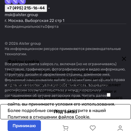
+7 (495) 215-16-44
msk@alster.group
г. Москва, Выборгская 22 стр 1
Конфиденциальность
Оферта
© 2026 Alster group
На информационном ресурсе применяются
рекомендательные
технологии
.
Файлы cookie
Все ресурсы сайта salepos.ru, включая (но не ограничиваясь)
текстовую, графическую, фотографическую и видео информацию,
Мы используем файлы cookie, разработанные
структуру, дизайн и оформление страниц, доменное имя,
нашими специалистами и третьими лицами, для
фирменное наименование являются объектами авторского права
анализа событий на нашем веб-сайте, что позволяет
и прав на интеллектуальную собственность, защищены
российским законодательством и международными
нам улучшать взаимодействие с пользователями и
соглашениями об охране авторских прав.
Читать далее
обслуживание. Продолжая просмотр страниц нашего
сайта, вы принимаете условия его использования.
Более подробные сведения смотрите в нашей
Под заказ
Политике в отношении файлов Cookie
.
Принимаю