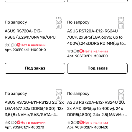
По запросу
По запросу
ASUS RS720A-E13-
ASUS RS720A-E12-RS24U
RS8G/3.2WK/8NVMe/GPU
/OCP, 2xSP5(LGA 6096; up to
400W),24xDDR5 RDIMM(up to
0
0
Нет в наличии
6TB),24xNVMe/SATA(16
Арт.
90SF0441-M000H0
0
0
Нет в наличии
NVMe+8x
Арт.
90SF02E1-M006D0
NVMe/SATA/SAS),soft RAID,2x
Под заказ
(90SF02E1-M006D0)
Под заказ
По запросу
По запросу
ASUS RS720-E11-RS12U 2U, 2x
ASUS RS720A-E12-RS24U 2U,
LGA4677, 32x DDR5(4800), 12x
2x AMD SP5(up to 400w), 24x
3,5 (8xNVMe/SAS/SATA+4
DDR5(4800), 24x 2,5(16NVMe +
NVMe/SATA), 2xM.2 slot 2280,
8NVMe/SATA/SAS*), 2xM.2 slot
0
0
Нет в наличии
0
0
Нет в наличии
6x PCIe G5 x8 or 3 x PC
2280, 6x PCIe Gen5 x
Арт.
90SF01Z1-M00270
Арт.
90SF02E1-M00MZ0