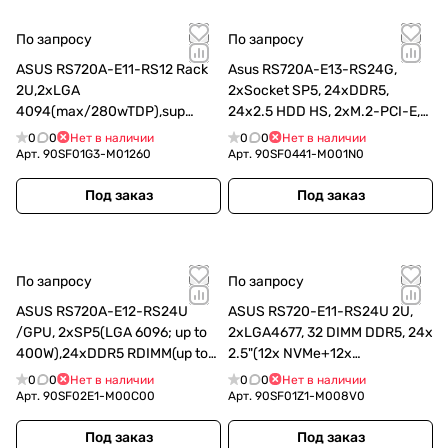
По запросу
По запросу
ASUS RS720A-E11-RS12 Rack
Asus RS720A-E13-RS24G,
2U,2xLGA
2xSocket SP5, 24xDDR5,
4094(max/280wTDP),sup
24x2.5 HDD HS, 2xM.2-PCI-E,
7002/7003 EPYC,RDIMM/LR-
ASMB12-iKVM, PSU 2x 3200W
0
0
Нет в наличии
0
0
Нет в наличии
DIMM/3DS(32/3200MHz/8TB)1
Арт.
90SF01G3-M01260
Арт.
90SF0441-M001N0
2xLFF SAS/SATA(8xNVMe),2xM
(90SF01G3-M01260)
Под заказ
Под заказ
По запросу
По запросу
ASUS RS720A-E12-RS24U
ASUS RS720-E11-RS24U 2U,
/GPU, 2xSP5(LGA 6096; up to
2xLGA4677, 32 DIMM DDR5, 24x
400W),24xDDR5 RDIMM(up to
2.5"(12x NVMe+12x
6TB),24xNVMe/SATA(16 NVMe
NVMe/SATA/SAS* hs), 2 x M.2
0
0
Нет в наличии
0
0
Нет в наличии
+ 8x NVMe/SATA/SAS),soft
slot 2280, 2x10Gbe RJ45, 4
Арт.
90SF02E1-M00C00
Арт.
90SF01Z1-M008V0
RAID, (90SF02E1-M00C00)
dual- (90SF01Z1-M008V0)
Под заказ
Под заказ