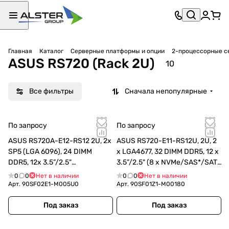
Главная
Каталог
Серверные платформы и опции
2-процессорные с
ASUS RS720 (Rack 2U)
10
Все фильтры
Сначала непопулярные
По запросу
По запросу
ASUS RS720A-E12-RS12 2U, 2x
ASUS RS720-E11-RS12U, 2U, 2
SP5 (LGA 6096), 24 DIMM
x LGA4677, 32 DIMM DDR5, 12 x
DDR5, 12x 3.5”/2.5"
3.5”/2.5" (8 x NVMe/SAS*/SATA
(4NVMe/SAS* +
+ 4 NVMe/SATA hs), 2x M.2 slot
0
0
Нет в наличии
0
0
Нет в наличии
4NVMe/SATA/SAS* +
2280, 2x10Gbe (90SF01Z1-
Арт.
90SF02E1-M005U0
Арт.
90SF01Z1-M00180
4SATA/SAS* hs), 2x M.2 slot
M00180)
(90SF02E1-M005U0)
Под заказ
Под заказ