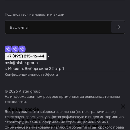
Подписаться
на новости и акции
+7 (495) 215-16-44
msk@alster.group
г. Москва, Выборгская 22 стр 1
Конфиденциальность
Оферта
© 2026 Alster group
На информационном ресурсе применяются
рекомендательные
технологии
.
Файлы cookie
Все ресурсы сайта salepos.ru, включая (но не ограничиваясь)
текстовую, графическую, фотографическую и видео информацию,
Мы используем файлы cookie, разработанные
структуру, дизайн и оформление страниц, доменное имя,
нашими специалистами и третьими лицами, для
фирменное наименование являются объектами авторского права