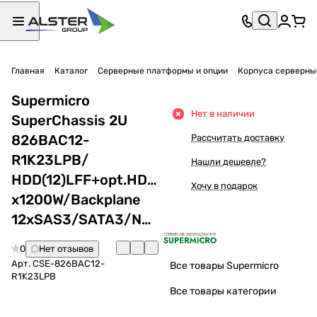
Главная
Каталог
Серверные платформы и опции
Корпуса серверны
Supermicro
Нет в наличии
SuperChassis 2U
826BAC12-
Рассчитать доставку
R1K23LPB/
Нашли дешевле?
HDD(12)LFF+opt.HDD(2)SFF/7xLP/2
Хочу в подарок
x1200W/Backplane
12xSAS3/SATA3/NVMe4
0
Нет отзывов
Арт.
CSE-826BAC12-
Все товары Supermicro
R1K23LPB
Все товары категории