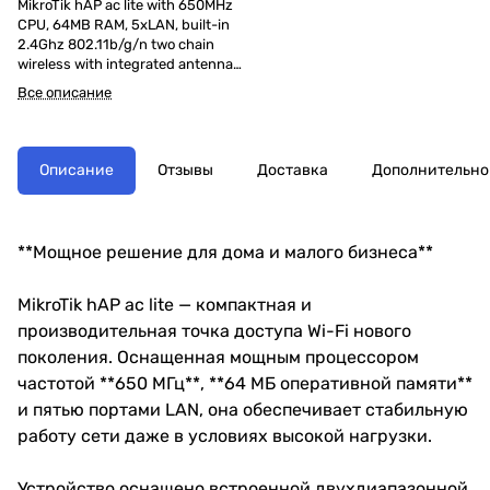
MikroTik hAP ac lite with 650MHz
CPU, 64MB RAM, 5xLAN, built-in
2.4Ghz 802.11b/g/n two chain
wireless with integrated antennas,
built-in 5Ghz 802.11ac
Все описание
single chain wireless with
integrated antenna, U
Описание
Отзывы
Доставка
Дополнительно
**Мощное решение для дома и малого бизнеса**
MikroTik hAP ac lite — компактная и
производительная точка доступа Wi-Fi нового
поколения. Оснащенная мощным процессором
частотой **650 МГц**, **64 МБ оперативной памяти**
и пятью портами LAN, она обеспечивает стабильную
работу сети даже в условиях высокой нагрузки.
Устройство оснащено встроенной двухдиапазонной