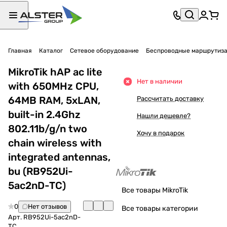
Главная
Каталог
Сетевое оборудование
Беспроводные маршрутиз
MikroTik hAP ac lite
Нет в наличии
with 650MHz CPU,
64MB RAM, 5xLAN,
Рассчитать доставку
built-in 2.4Ghz
Нашли дешевле?
802.11b/g/n two
Хочу в подарок
chain wireless with
integrated antennas,
bu (RB952Ui-
5ac2nD-TC)
Все товары MikroTik
0
Нет отзывов
Все товары категории
Арт.
RB952Ui-5ac2nD-
TC