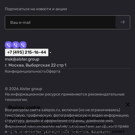
Подписаться
на новости и акции
+7 (495) 215-16-44
msk@alster.group
г. Москва, Выборгская 22 стр 1
Конфиденциальность
Оферта
© 2026 Alster group
На информационном ресурсе применяются
рекомендательные
технологии
.
Файлы cookie
Все ресурсы сайта salepos.ru, включая (но не ограничиваясь)
текстовую, графическую, фотографическую и видео информацию,
Мы используем файлы cookie, разработанные
структуру, дизайн и оформление страниц, доменное имя,
нашими специалистами и третьими лицами, для
фирменное наименование являются объектами авторского права
анализа событий на нашем веб-сайте, что позволяет
и прав на интеллектуальную собственность, защищены