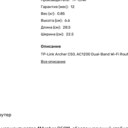
Гарантия (мес)
:
12
Вес (кг)
:
0.85
Высота (см)
:
6.6
Длина (см)
:
28.5
Ширина (см)
:
22.5
Описание
TP-Link Archer C50, AC1200 Dual-Band Wi-Fi Rou
Все описание
оутер