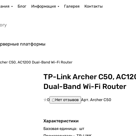
ания
Блог
Информация
Галерея
Контакты
рверные платформы
rcher C50, AC1200 Dual-Band Wi-Fi Router
TP-Link Archer C50, AC12
Dual-Band Wi-Fi Router
0
Нет отзывов
Арт.
Archer C50
Характеристики
Базовая единица
:
шт
Производитель
:
TP-LINK