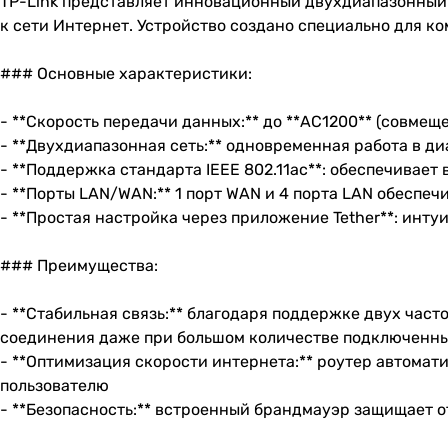
TP-Link представляет инновационный двухдиапазонный
к сети Интернет. Устройство создано специально для к
### Основные характеристики:
- **Скорость передачи данных:** до **AC1200** (совмещ
- **Двухдиапазонная сеть:** одновременная работа в диап
- **Поддержка стандарта IEEE 802.11ac**: обеспечивае
- **Порты LAN/WAN:** 1 порт WAN и 4 порта LAN обеспе
- **Простая настройка через приложение Tether**: ин
### Преимущества:
- **Стабильная связь:** благодаря поддержке двух час
соединения даже при большом количестве подключенны
- **Оптимизация скорости интернета:** роутер автома
пользователю
- **Безопасность:** встроенный брандмауэр защищает о