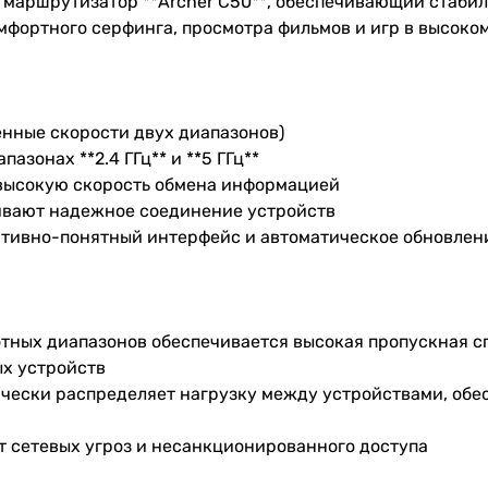
 маршрутизатор **Archer C50**, обеспечивающий стаби
омфортного серфинга, просмотра фильмов и игр в высоко
енные скорости двух диапазонов)
азонах **2.4 ГГц** и **5 ГГц**
т высокую скорость обмена информацией
чивают надежное соединение устройств
туитивно-понятный интерфейс и автоматическое обновле
тотных диапазонов обеспечивается высокая пропускная с
х устройств
тически распределяет нагрузку между устройствами, об
т сетевых угроз и несанкционированного доступа