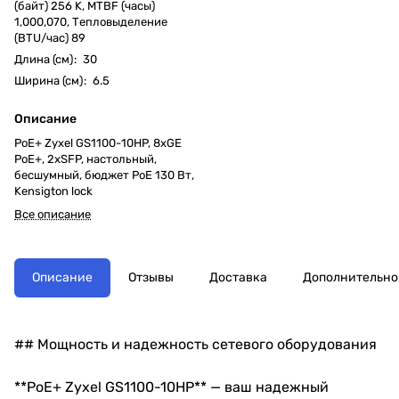
(байт) 256 K, MTBF (часы)
1,000,070, Тепловыделение
(BTU/час) 89
Длина (см)
:
30
Ширина (см)
:
6.5
Описание
PoE+ Zyxel GS1100-10HP, 8xGE
PoE+, 2xSFP, настольный,
бесшумный, бюджет PoE 130 Вт,
Kensigton lock
Все описание
Описание
Отзывы
Доставка
Дополнительно
## Мощность и надежность сетевого оборудования
**PoE+ Zyxel GS1100-10HP** — ваш надежный