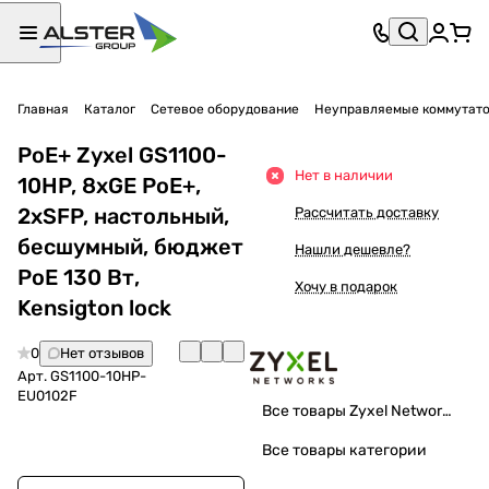
Главная
Каталог
Сетевое оборудование
Неуправляемые коммутат
PoE+ Zyxel GS1100-
Нет в наличии
10HP, 8xGE PoE+,
2xSFP, настольный,
Рассчитать доставку
бесшумный, бюджет
Нашли дешевле?
PoE 130 Вт,
Хочу в подарок
Kensigton lock
0
Нет отзывов
Арт.
GS1100-10HP-
EU0102F
Все товары Zyxel Networks
Все товары категории