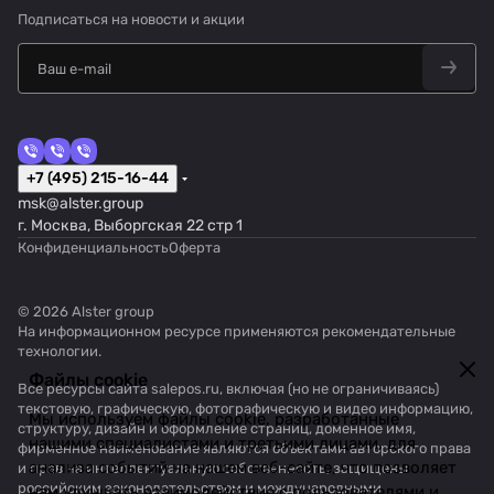
Подписаться
на новости и акции
+7 (495) 215-16-44
msk@alster.group
г. Москва, Выборгская 22 стр 1
Конфиденциальность
Оферта
© 2026 Alster group
На информационном ресурсе применяются
рекомендательные
технологии
.
Файлы cookie
Все ресурсы сайта salepos.ru, включая (но не ограничиваясь)
текстовую, графическую, фотографическую и видео информацию,
Мы используем файлы cookie, разработанные
структуру, дизайн и оформление страниц, доменное имя,
нашими специалистами и третьими лицами, для
фирменное наименование являются объектами авторского права
анализа событий на нашем веб-сайте, что позволяет
и прав на интеллектуальную собственность, защищены
российским законодательством и международными
нам улучшать взаимодействие с пользователями и