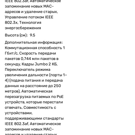
IEEE 802.3af, Автоматическое
запоминание новых MAC-
адресов и удаление старых,
Управление потоком IEEE
802.3x, Технология
энергосбережения
Высота (см)
:
9.5
Дополнительная информация
:
Коммутационная способность 1
Гбит/с, Скорость передачи
пакетов 0,744 млн пакетов в
секунду, Кадры Jumbo 2 КБ,
Переключатель режима
увеличения дальности (порты 1–
4) (подача питания и передача
данных на расстояние до 250
метров), Автоматическая
перезагрузка питаемых по PoE
устройств, которые перестали
отвечать, Совместимость с
устройствами,
поддерживающими стандарты
IEEE 802.3af, Автоматическое
запоминание новых MAC-
адресов и удаление старых,