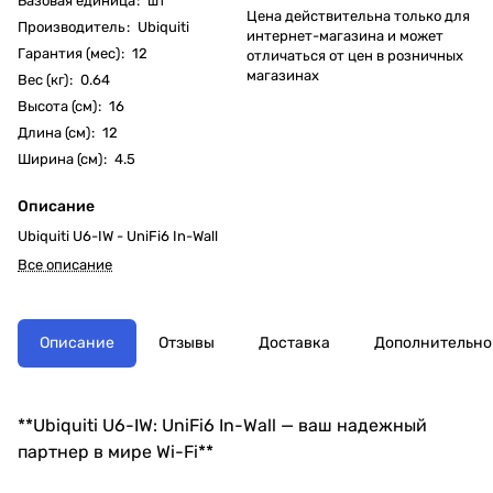
Базовая единица
:
шт
Цена действительна только для
Производитель
:
Ubiquiti
интернет-магазина и может
Гарантия (мес)
:
12
отличаться от цен в розничных
магазинах
Вес (кг)
:
0.64
Высота (см)
:
16
Длина (см)
:
12
Ширина (см)
:
4.5
Описание
Ubiquiti U6-IW - UniFi6 In-Wall
Все описание
Описание
Отзывы
Доставка
Дополнительно
**Ubiquiti U6-IW: UniFi6 In-Wall — ваш надежный
партнер в мире Wi-Fi**