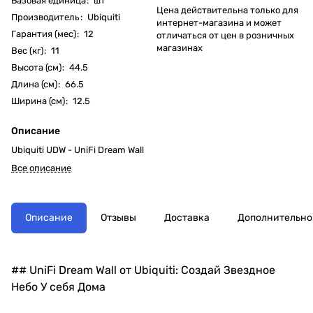
Базовая единица
:
шт
Цена действительна только для
Производитель
:
Ubiquiti
интернет-магазина и может
Гарантия (мес)
:
12
отличаться от цен в розничных
магазинах
Вес (кг)
:
11
Высота (см)
:
44.5
Длина (см)
:
66.5
Ширина (см)
:
12.5
Описание
Ubiquiti UDW - UniFi Dream Wall
Все описание
Описание
Отзывы
Доставка
Дополнительно
## UniFi Dream Wall от Ubiquiti: Создай Звездное
Небо У себя Дома