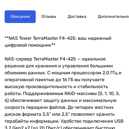
45/iSCSI/1xPS/1YW (repl F4-212)
Описание
Отзывы
Доставка
Дополнительно
**NAS Tower TerraMaster F4-425: ваш надежный
цифровой помощник**
NAS-сервер TerraMaster F4-425 — идеальное
решение для хранения и управления большими
объемами данных. С мощным процессором 2,0 ГГц и
оперативной памятью до 16 ГБ вы получаете
высокую производительность и стабильность
работы. Поддерживаемые RAID-массивы (0, 1, 10, 5,
6) обеспечивают защиту данных и максимальную
скорость передачи файлов. До четырех жестких
дисков формата 3,5” или 2,5” позволяют хранить
терабайты информации. Удобство подключения USB
3.2 Gen2 x2 (до 20 Гбит/с) обеспечивает быструю