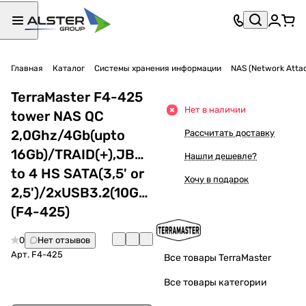
Главная
Каталог
Системы хранения информации
NAS (Network Attac
TerraMaster F4-425
Нет в наличии
tower NAS QC
2,0Ghz/4Gb(upto
Рассчитать доставку
16Gb)/TRAID(+),JBOD,RAID0,1,10,5,6/up
Нашли дешевле?
to 4 HS SATA(3,5' or
Хочу в подарок
2,5')/2xUSB3.2(10Gb)/1xUSB3.2(5Gb)
(F4-425)
0
Нет отзывов
Арт.
F4-425
Все товары TerraMaster
Все товары категории