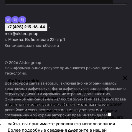
+7 (495) 215-16-44
msk@alster.group
г. Москва, Выборгская 22 стр 1
Конфиденциальность
Оферта
© 2026 Alster group
На информационном ресурсе применяются
рекомендательные
технологии
.
Файлы cookie
Все ресурсы сайта salepos.ru, включая (но не ограничиваясь)
текстовую, графическую, фотографическую и видео информацию,
Мы используем файлы cookie, разработанные
структуру, дизайн и оформление страниц, доменное имя,
нашими специалистами и третьими лицами, для
фирменное наименование являются объектами авторского права
анализа событий на нашем веб-сайте, что позволяет
и прав на интеллектуальную собственность, защищены
российским законодательством и международными
нам улучшать взаимодействие с пользователями и
соглашениями об охране авторских прав.
Читать далее
обслуживание. Продолжая просмотр страниц нашего
сайта, вы принимаете условия его использования.
Более подробные сведения смотрите в нашей
Под заказ