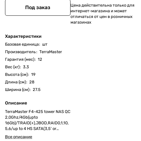
Цена действительна только для
Под заказ
интернет-магазина и может
отличаться от цен в розничных
магазинах
Характеристики
Базовая единица
:
шт
Производитель
:
TerraMaster
Гарантия (мес)
:
12
Вес (кг)
:
3.3
Высота (см)
:
19
Длина (см)
:
28
Ширина (см)
:
27.5
Описание
TerraMaster F4-425 tower NAS QC
2,0Ghz/4Gb(upto
16Gb)/TRAID(+),JBOD,RAID0,1,10,
5,6/up to 4 HS SATA(3,5' or
2,5')/2xUSB3.2(10Gb)/1xUSB3.2(5
Все описание
Gb)/1x2,5 Gb RJ-