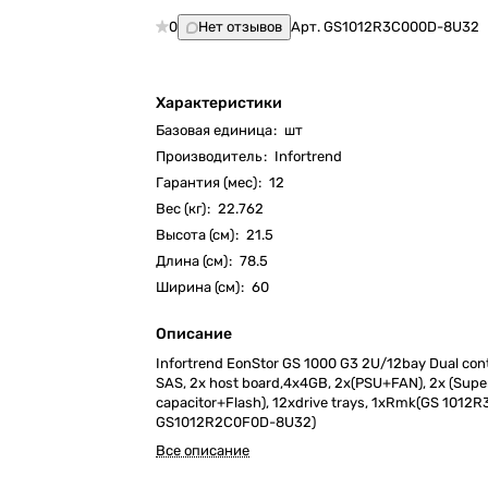
0
Нет отзывов
Арт.
GS1012R3C000D-8U32
Характеристики
Базовая единица
:
шт
Производитель
:
Infortrend
Гарантия (мес)
:
12
Вес (кг)
:
22.762
Высота (см)
:
21.5
Длина (см)
:
78.5
Ширина (см)
:
60
Описание
Infortrend EonStor GS 1000 G3 2U/12bay Dual cont
SAS, 2x host board,4x4GB, 2x(PSU+FAN), 2x (Supe
capacitor+Flash), 12xdrive trays, 1xRmk(GS 1012R
GS1012R2C0F0D-8U32)
Все описание