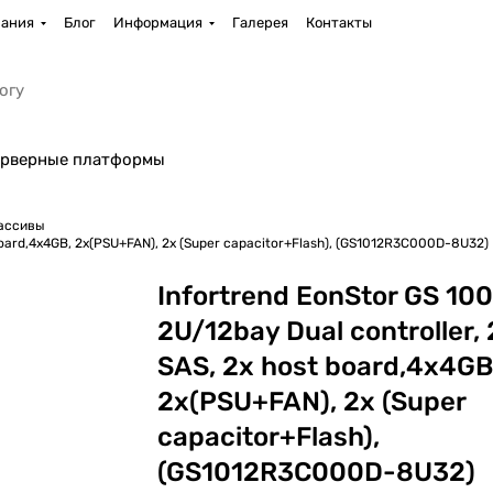
ания
Блог
Информация
Галерея
Контакты
рверные платформы
ассивы
 board,4x4GB, 2x(PSU+FAN), 2x (Super capacitor+Flash), (GS1012R3C000D-8U32)
Infortrend EonStor GS 10
2U/12bay Dual controller,
SAS, 2x host board,4x4GB
2x(PSU+FAN), 2x (Super
capacitor+Flash),
(GS1012R3C000D-8U32)