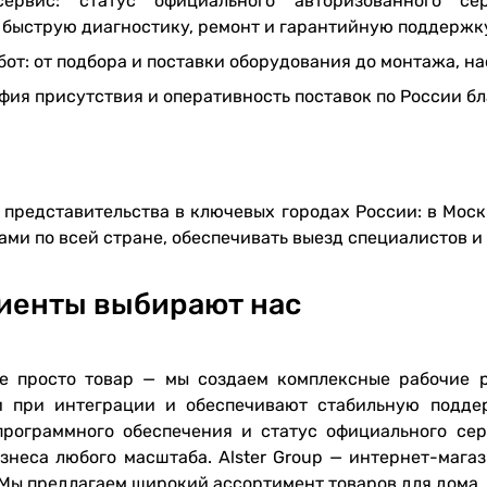
сервис: статус официального авторизованного с
 быструю диагностику, ремонт и гарантийную поддержк
бот: от подбора и поставки оборудования до монтажа, 
фия присутствия и оперативность поставок по России б
а представительства в ключевых городах России: в Моск
ами по всей стране, обеспечивать выезд специалистов и
иенты выбирают нас
е просто товар — мы создаем комплексные рабочие р
 при интеграции и обеспечивают стабильную поддер
программного обеспечения и статус официального се
знеса любого масштаба. Alster Group — интернет-мага
 Мы предлагаем широкий ассортимент товаров для дома, 