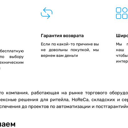
Гарантия возврата
Широ
Если по какой-то причине вы
Мы п
не довольны покупкой, мы
наш 
сплатную
вернем вам деньги
чтобы
по выбору
интер
ехническим
м
то компания, работающая на рынке торгового оборуд
ексные решения для ритейла, HoReCa, складских и се
спечения до проектов по автоматизации и постгаранти
лаем