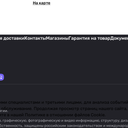
На карте
я доставки
Контакты
Магазины
Гарантия на товар
Докуме
ми специалистами и третьими лицами, для анализа событий 
 обслуживание. Продолжая просмотр страниц нашего сайта,
огии
.
ите в нашей
Политике в отношении файлов Cookie
.
вую, графическую, фотографическую и видео информацию, структуру, д
собственность, защищены российским законодательством и междунаро