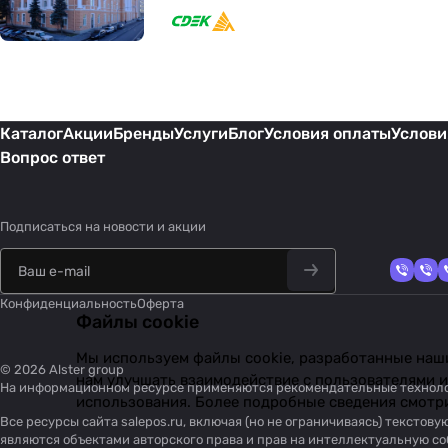
Каталог
Акции
Бренды
Услуги
Блог
Условия оплаты
Услови
Вопрос ответ
Подписаться
на новости и акции
Конфиденциальность
Оферта
Файлы cookie
Мы используем файлы cookie, разработанные наши
© 2026 Alster group
нам улучшать взаимодействие с пользователями и
На информационном ресурсе применяются
рекомендательные технол
использования. Более подробные сведения смотр
Все ресурсы сайта salepos.ru, включая (но не ограничиваясь) тексто
являются объектами авторского права и прав на интеллектуальную 