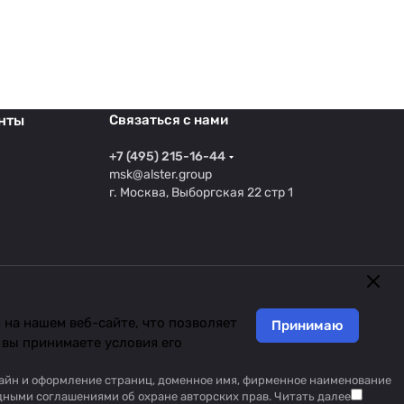
нты
Связаться с нами
+7 (495) 215-16-44
msk@alster.group
г. Москва, Выборгская 22 стр 1
на нашем веб-сайте, что позволяет
Принимаю
 вы принимаете условия его
изайн и оформление страниц, доменное имя, фирменное наименование
дными соглашениями об охране авторских прав.
Читать далее