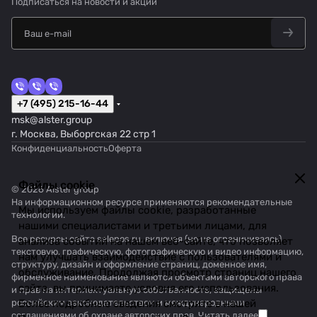
Подписаться
на новости и акции
+7 (495) 215-16-44
msk@alster.group
г. Москва, Выборгская 22 стр 1
Конфиденциальность
Оферта
Файлы cookie
© 2026 Alster group
На информационном ресурсе применяются
рекомендательные
Мы используем файлы cookie, разработанные
технологии
.
нашими специалистами и третьими лицами, для
Все ресурсы сайта salepos.ru, включая (но не ограничиваясь)
анализа событий на нашем веб-сайте, что позволяет
текстовую, графическую, фотографическую и видео информацию,
нам улучшать взаимодействие с пользователями и
структуру, дизайн и оформление страниц, доменное имя,
обслуживание. Продолжая просмотр страниц нашего
фирменное наименование являются объектами авторского права
сайта, вы принимаете условия его использования.
и прав на интеллектуальную собственность, защищены
российским законодательством и международными
Более подробные сведения смотрите в нашей
соглашениями об охране авторских прав.
Читать далее