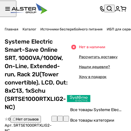
Главная
Каталог
Источники бесперебойного питания
ИБП для серв
Systeme Electric
Нет в наличии
Smart-Save Online
SRT, 1000VA/1000W,
Рассчитать доставку
On-Line, Extended-
Нашли дешевле?
run, Rack 2U(Tower
Хочу в подарок
convertible), LCD, Out:
8xC13, 1хSchu
(SRTSE1000RTXLIG2-
NC)
Все товары Systeme Electric
0
Нет отзывов
Все товары категории
Арт.
SRTSE1000RTXLIG2-
NC