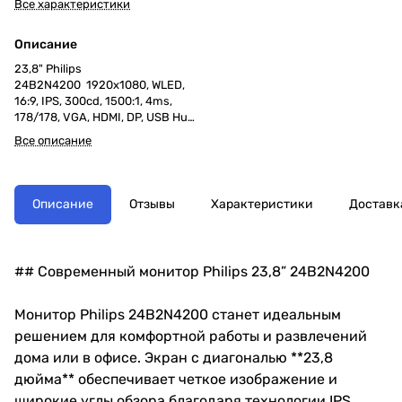
Все характеристики
Описание
23,8" Philips
24B2N4200 1920x1080, WLED,
16:9, IPS, 300cd, 1500:1, 4ms,
178/178, VGA, HDMI, DP, USB Hub,
Speakers, 120Hz, Tilt, HAS, Swivel,
Все описание
Pivot, Internal, VESA, Black, 3y
Описание
Отзывы
Характеристики
Доставк
## Современный монитор Philips 23,8” 24B2N4200
Монитор Philips 24B2N4200 станет идеальным
решением для комфортной работы и развлечений
дома или в офисе. Экран с диагональю **23,8
дюйма** обеспечивает четкое изображение и
широкие углы обзора благодаря технологии IPS.