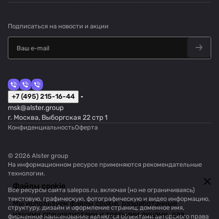
Подписаться
на новости и акции
+7 (495) 215-16-44
msk@alster.group
г. Москва, Выборгская 22 стр 1
Конфиденциальность
Оферта
© 2026 Alster group
На информационном ресурсе применяются
рекомендательные
технологии
.
Файлы cookie
Все ресурсы сайта salepos.ru, включая (но не ограничиваясь)
текстовую, графическую, фотографическую и видео информацию,
Мы используем файлы cookie, разработанные
структуру, дизайн и оформление страниц, доменное имя,
нашими специалистами и третьими лицами, для
фирменное наименование являются объектами авторского права