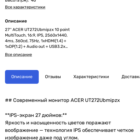
Высота (см)
:
46
Все характеристики
Описание
27'' ACER UT272Ubmipzx 10 point
MultiTouch, 16:9, IPS, 2560x1440,
4ms, 360cd, 75Hz, 1xHDMI(1.4) +
1xDP(1.2) + Audio out + USB3.2x2
+ USB-B(1up 2down), Speakers
Все описание
1.5Wx2, sync: FreeSync, hdr: HDR
10
Описание
Отзывы
Характеристики
Доставк
## Современный монитор ACER UT272Ubmipzx
**IPS-экран 27 дюймов:**
Яркость и насыщенность цветов поражают
воображение — технология IPS обеспечивает четкое
изображение даже под углом.