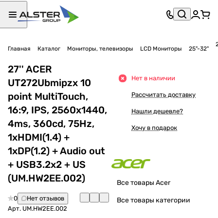
Главная
Каталог
Мониторы, телевизоры
LCD Мониторы
25"-32"
27'' ACER
Нет в наличии
UT272Ubmipzx 10
point MultiTouch,
Рассчитать доставку
16:9, IPS, 2560x1440,
Нашли дешевле?
4ms, 360cd, 75Hz,
Хочу в подарок
1xHDMI(1.4) +
1xDP(1.2) + Audio out
+ USB3.2x2 + US
(UM.HW2EE.002)
Все товары Acer
0
Нет отзывов
Все товары категории
Арт.
UM.HW2EE.002