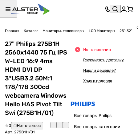
Главная
Каталог
Мониторы, телевизоры
LCD Мониторы
25"-32"
27" Philips 275B1H
Нет в наличии
2560x1440 75 Гц IPS
W-LED 16:9 4ms
Рассчитать доставку
HDMI DVI DP
Нашли дешевле?
3*USB3.2 50M:1
Хочу в подарок
178/178 300cd
webcamera Windows
Hello HAS Pivot Tilt
Swi (275B1H/01)
Все товары Philips
0
Нет отзывов
Все товары категории
Арт.
275B1H/01