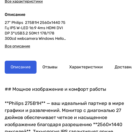
Все характеристики
Описание
27" Philips 275B1H 2560x1440 75
Гц IPS W-LED 16:9 4ms HDMI DVI
DP 3*USB3.2 50M:1 178/178
300cd webcamera Windows Hello
HAS Pivot Tilt Swivel Speakers
Все описание
Black
Описание
Отзывы
Характеристики
Доставк
## Мощное изображение и комфорт работы
**Philips 275B1H** — ваш идеальный партнер в мире
графики и развлечений. Монитор с диагональю 27
дюймов обеспечивает четкое и насыщенное
изображение благодаря разрешению **2560×1440
пикселей**. Технология IPS гарантирует яркие