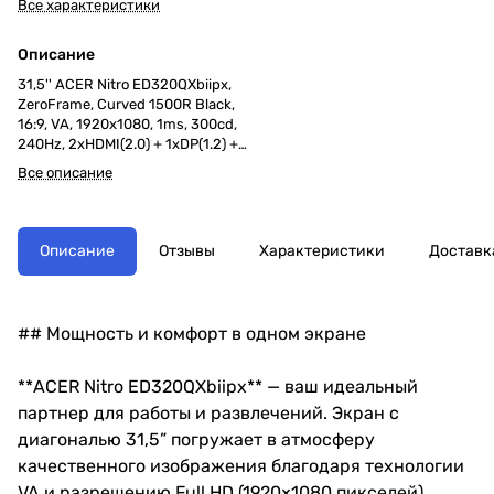
Все характеристики
Описание
31,5'' ACER Nitro ED320QXbiipx,
ZeroFrame, Curved 1500R Black,
16:9, VA, 1920x1080, 1ms, 300cd,
240Hz, 2xHDMI(2.0) + 1xDP(1.2) +
Audio out , sync: FreeSync
Все описание
Описание
Отзывы
Характеристики
Доставк
## Мощность и комфорт в одном экране
**ACER Nitro ED320QXbiipx** — ваш идеальный
партнер для работы и развлечений. Экран с
диагональю 31,5” погружает в атмосферу
качественного изображения благодаря технологии
VA и разрешению Full HD (1920×1080 пикселей).