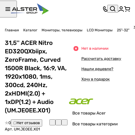
Главная
Каталог
Мониторы, телевизоры
LCD Мониторы
25"-32"
31,5'' ACER Nitro
Нет в наличии
ED320QXbiipx,
ZeroFrame, Curved
Рассчитать доставку
1500R Black, 16:9, VA,
Нашли дешевле?
1920x1080, 1ms,
Хочу в подарок
300cd, 240Hz,
2xHDMI(2.0) +
1xDP(1.2) + Audio
(UM.JE0EE.X01)
Все товары Acer
0
Нет отзывов
Все товары категории
Арт.
UM.JE0EE.X01