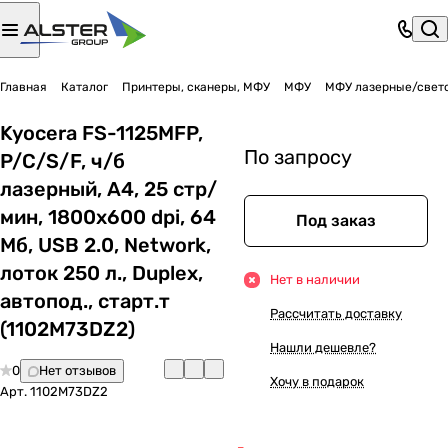
Главная
Каталог
Принтеры, сканеры, МФУ
МФУ
МФУ лазерные/свет
Kyocera FS-1125MFP,
По запросу
P/C/S/F, ч/б
лазерный, A4, 25 стр/
мин, 1800x600 dpi, 64
Под заказ
Мб, USB 2.0, Network,
лоток 250 л., Duplex,
Нет в наличии
автопод., старт.т
Рассчитать доставку
(1102M73DZ2)
Нашли дешевле?
0
Нет отзывов
Хочу в подарок
Арт.
1102M73DZ2