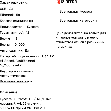
Характеристики
USB
:
Да
Все товары Kyocera
Ethernet
:
Да
Все товары категории
Базовая единица
:
шт
Производитель
:
Kyocera
Гарантия (мес)
:
12
Цена действительна только для
интернет-магазина и может
Вес (кг)
:
13
отличаться от цен в розничных
Вес, кг
:
10,1000
магазинах
Автоподатчик
:
Да
Интерфейс подключения
:
USB 2.0
Hi-Speed, FastEthernet
10/100BaseTX
Двусторонняя печать
:
Автоматическая
Все характеристики
Описание
Kyocera FS-1125MFP, P/C/S/F, ч/б
лазерный, A4, 25 стр/мин,
1800x600 dpi, 64 Мб, USB 2.0,