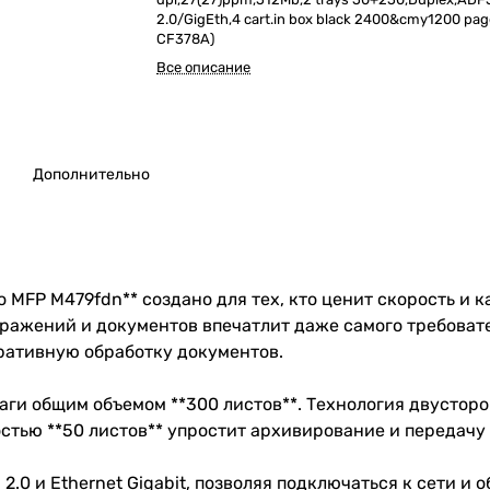
2.0/GigEth,4 cart.in box black 2400&cmy1200 page
CF378A)
Все описание
Дополнительно
o MFP M479fdn** создано для тех, кто ценит скорость и 
бражений и документов впечатлит даже самого требовате
еративную обработку документов.
аги общим объемом **300 листов**. Технология двустор
остью **50 листов** упростит архивирование и передач
0 и Ethernet Gigabit, позволяя подключаться к сети и