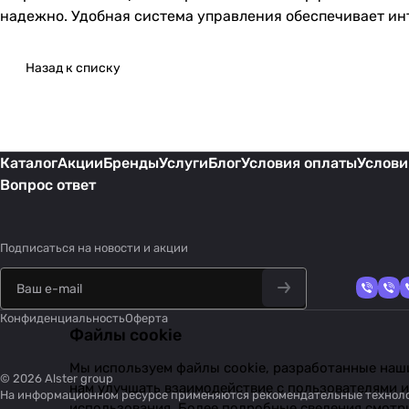
надежно. Удобная система управления обеспечивает ин
Назад к списку
Каталог
Акции
Бренды
Услуги
Блог
Условия оплаты
Услови
Вопрос ответ
Подписаться
на новости и акции
Конфиденциальность
Оферта
Файлы cookie
Мы используем файлы cookie, разработанные наши
© 2026 Alster group
нам улучшать взаимодействие с пользователями и
На информационном ресурсе применяются
рекомендательные технол
использования. Более подробные сведения смотр