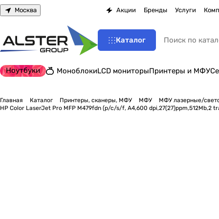
Москва
Акции
Бренды
Услуги
Комп
Каталог
Ноутбуки
Моноблоки
LCD мониторы
Принтеры и МФУ
Се
Главная
Каталог
Принтеры, сканеры, МФУ
МФУ
МФУ лазерные/свет
HP Color LaserJet Pro MFP M479fdn (p/c/s/f, A4,600 dpi,27(27)ppm,512Mb,2 t