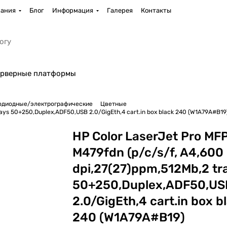
ания
Блог
Информация
Галерея
Контакты
рверные платформы
одиодные/электрографические
Цветные
rays 50+250,Duplex,ADF50,USB 2.0/GigEth,4 cart.in box black 240 (W1A79A#B19
HP Color LaserJet Pro MF
M479fdn (p/c/s/f, A4,600
dpi,27(27)ppm,512Mb,2 tr
50+250,Duplex,ADF50,US
2.0/GigEth,4 cart.in box b
240 (W1A79A#B19)