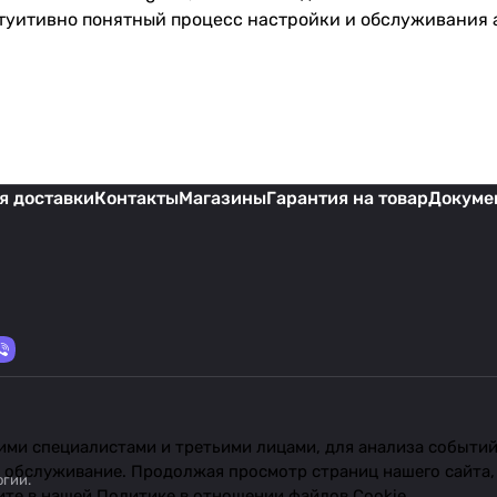
туитивно понятный процесс настройки и обслуживания 
я доставки
Контакты
Магазины
Гарантия на товар
Докуме
ми специалистами и третьими лицами, для анализа событий 
 обслуживание. Продолжая просмотр страниц нашего сайта,
огии
.
ите в нашей
Политике в отношении файлов Cookie
.