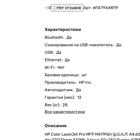
0
Нет отзывов
Арт.
W1A79A#B19
Характеристики
Bluetooth
:
Да
Cканирование на USB-накопитель
:
Да
USB
:
Да
Ethernet
:
Да
Wi-Fi
:
Нет
Базовая единица
:
шт
Производитель
:
HP Inc.
Автоподатчик
:
Да
Гарантия (мес)
:
12
Вес (кг)
:
28
Все характеристики
Описание
HP Color LaserJet Pro MFP M479fdn (p/c/s/f, A4,6
dpi,27(27)ppm,512Mb,2 trays 50+250,Duplex,AD