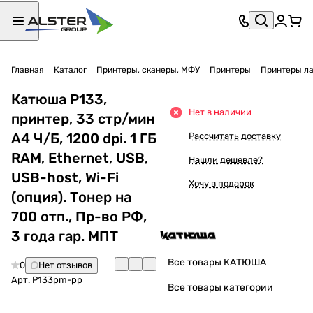
Главная
Каталог
Принтеры, сканеры, МФУ
Принтеры
Принтеры л
Катюша P133,
Нет в наличии
принтер, 33 стр/мин
А4 Ч/Б, 1200 dpi. 1 ГБ
Рассчитать доставку
RAM, Ethernet, USB,
Нашли дешевле?
USB-host, Wi-Fi
Хочу в подарок
(опция). Тонер на
700 отп., Пр-во РФ,
3 года гар. МПТ
Все товары КАТЮША
0
Нет отзывов
Арт.
P133pm-pp
Все товары категории