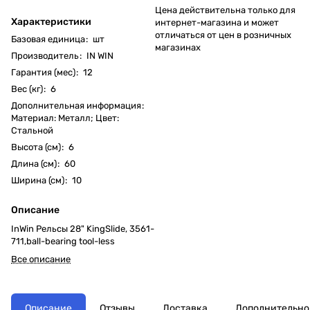
Цена действительна только для
Характеристики
интернет-магазина и может
отличаться от цен в розничных
Базовая единица
:
шт
магазинах
Производитель
:
IN WIN
Гарантия (мес)
:
12
Вес (кг)
:
6
Дополнительная информация
:
Материал: Металл; Цвет:
Стальной
Высота (см)
:
6
Длина (см)
:
60
Ширина (см)
:
10
Описание
InWin Рельсы 28" KingSlide, 3561-
711,ball-bearing tool-less
Все описание
Описание
Отзывы
Доставка
Дополнительно