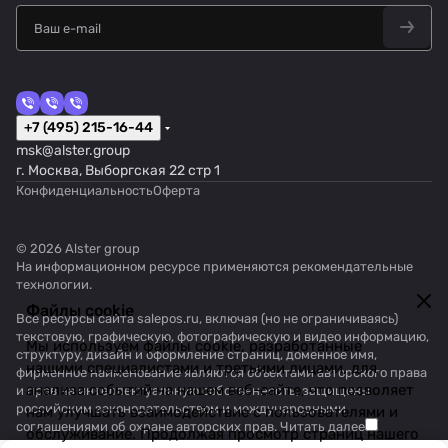
+7 (495) 215-16-44
msk@alster.group
г. Москва, Выборгская 22 стр 1
Конфиденциальность
Оферта
© 2026 Alster group
На информационном ресурсе применяются
рекомендательные
технологии
.
Файлы cookie
Все ресурсы сайта salepos.ru, включая (но не ограничиваясь)
текстовую, графическую, фотографическую и видео информацию,
Мы используем файлы cookie, разработанные
структуру, дизайн и оформление страниц, доменное имя,
нашими специалистами и третьими лицами, для
фирменное наименование являются объектами авторского права
анализа событий на нашем веб-сайте, что позволяет
и прав на интеллектуальную собственность, защищены
российским законодательством и международными
нам улучшать взаимодействие с пользователями и
соглашениями об охране авторских прав.
Читать далее
обслуживание. Продолжая просмотр страниц нашего