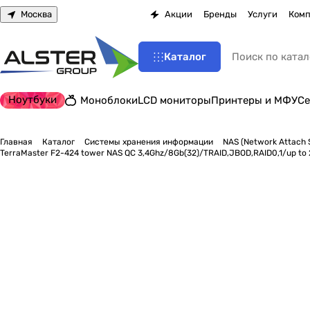
Москва
Акции
Бренды
Услуги
Комп
Каталог
Ноутбуки
Моноблоки
LCD мониторы
Принтеры и МФУ
Се
Главная
Каталог
Системы хранения информации
NAS (Network Attach 
TerraMaster F2-424 tower NAS QC 3,4Ghz/8Gb(32)/TRAID,JBOD,RAID0,1/up to 