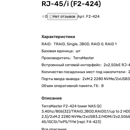
RJ-45/i (F2-424)
0
Нет отзывов
Арт.
F2-424
Характеристики
RAID
:
TRAID, Single, JBOD, RAID 0, RAID 1
Базовая единица
:
шт
Производитель
:
TerraMaster
Встроенный сетевой интерфейс
:
2x2,5GbE RJ-
Количество посадочных мест под накопители
:
Порты ввода-вывода
:
2xM.2 2280 NVMe/2xUSB3
Объем оперативной памяти, Гб
:
8
Описание
TerraMaster F2-424 tower NAS QC
3,4Ghz/8Gb(32)/TRAID,JBOD,RAID0,1/up to 2 HDD
2,5)/2xM.2 2280 NVMe/2xUSB3.2/HDMI/2x2,5Gb
45/iSCSI/1xPS/1YW (repl. F4-423)
Все описание