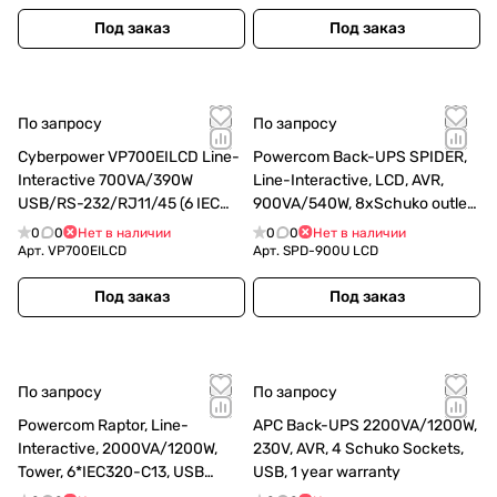
Под заказ
Под заказ
По запросу
По запросу
Cyberpower VP700EILCD Line-
Powercom Back-UPS SPIDER,
Interactive 700VA/390W
Line-Interactive, LCD, AVR,
USB/RS-232/RJ11/45 (6 IEC
900VA/540W, 8xSchuko outlets
С13)
(4 surge & 4 batt), black
0
0
Нет в наличии
0
0
Нет в наличии
(1168465)
Арт.
VP700EILCD
Арт.
SPD-900U LCD
Под заказ
Под заказ
По запросу
По запросу
Powercom Raptor, Line-
APC Back-UPS 2200VA/1200W,
Interactive, 2000VA/1200W,
230V, AVR, 4 Schuko Sockets,
Tower, 6*IEC320-C13, USB
USB, 1 year warranty
(295843)