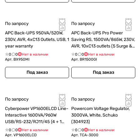
По запросу
По запросу
APC Back-UPS 950VA/520W,
APC Back-UPS Pro Power
230V, AVR, 4xC13 Outlets, USB, 1
Saving RS, 1500VA/865W, 230V,
year warranty
AVR, 10xC13 outlets (5 Surge &
5 batt.), XL (1хBR24BP(G)),
0
0
Нет в наличии
0
0
Нет в наличии
Data/DSL protrct, 10/100 Ba
Арт.
BX950MI
Арт.
BR1500GI
(BR1500GI)
Под заказ
Под заказ
По запросу
По запросу
Cyberpower VP1600ELCD Line-
Powercom Voltage Regulator,
Interactive 1600VA/960W
3000VA, White, Schuko
USB/RS-232/RJ11/45 (4 + 1
(304923)
EURO)
0
0
Нет в наличии
0
0
Нет в наличии
Арт.
VP1600ELCD
Арт.
TCA-3000