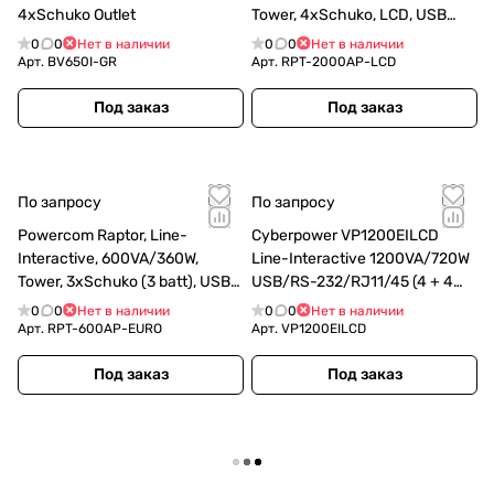
4xSchuko Outlet
Tower, 4xSchuko, LCD, USB
(1107537)
0
0
Нет в наличии
0
0
Нет в наличии
Арт.
BV650I-GR
Арт.
RPT-2000AP-LCD
Под заказ
Под заказ
По запросу
По запросу
Powercom Raptor, Line-
Cyberpower VP1200EILCD
Interactive, 600VA/360W,
Line-Interactive 1200VA/720W
Tower, 3xSchuko (3 batt), USB
USB/RS-232/RJ11/45 (4 + 4
(859793)
IEC С13)
0
0
Нет в наличии
0
0
Нет в наличии
Арт.
RPT-600AP-EURO
Арт.
VP1200EILCD
Под заказ
Под заказ
Загрузить еще