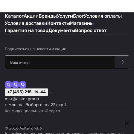
Каталог
Акции
Бренды
Услуги
Блог
Условия оплаты
Условия доставки
Контакты
Магазины
Гарантия на товар
Документы
Вопрос ответ
Подписаться
на новости и акции
+7 (495) 215-16-44
msk@alster.group
г. Москва, Выборгская 22 стр 1
Конфиденциальность
Оферта
Файлы cookie
© 2026 Alster group
На информационном ресурсе применяются
рекомендательные