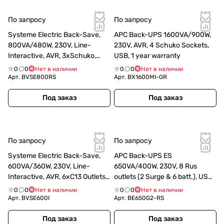
По запросу
По запросу
Systeme Electric Back-Save,
APC Back-UPS 1600VA/900W,
800VA/480W, 230V, Line-
230V, AVR, 4 Schuko Sockets,
Interactive, AVR, 3xSchuko,
USB, 1 year warranty
USB charge(type A), USB
0
0
Нет в наличии
0
0
Нет в наличии
Арт.
BVSE800RS
Арт.
BX1600MI-GR
Под заказ
Под заказ
По запросу
По запросу
Systeme Electric Back-Save,
APC Back-UPS ES
600VA/360W, 230V, Line-
650VA/400W, 230V, 8 Rus
Interactive, AVR, 6xC13 Outlets,
outlets (2 Surge & 6 batt.), USB,
USB charge(type A), USB
USB charge(type A), Data/DSL
0
0
Нет в наличии
0
0
Нет в наличии
protection, 1 year warranty
Арт.
BVSE600I
Арт.
BE650G2-RS
Под заказ
Под заказ