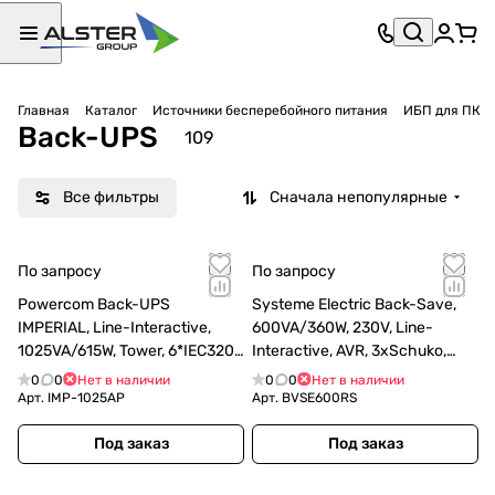
Главная
Каталог
Источники бесперебойного питания
ИБП для ПК
Back-UPS
109
Все фильтры
Сначала непопулярные
По запросу
По запросу
Powercom Back-UPS
Systeme Electric Back-Save,
IMPERIAL, Line-Interactive,
600VA/360W, 230V, Line-
1025VA/615W, Tower, 6*IEC320-
Interactive, AVR, 3xSchuko,
C13 (2 surge & 4 batt), USB
USB charge(type A), USB
0
0
Нет в наличии
0
0
Нет в наличии
(671477)
Арт.
IMP-1025AP
Арт.
BVSE600RS
Под заказ
Под заказ