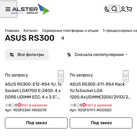
Главная
Каталог
Серверные платформы и опции
1-процессорные с
ASUS RS300
4
Все фильтры
Сначала непопулярные
По запросу
По запросу
ASUS RS300-E12-RS4 1U, 1x
ASUS RS300-E11-RS4 Rack
Socket LGA1700 E-2400, 4 x
1U,1xSocket LGA
DDR5 UDIMM ECC, 4 x 3.5''
1200,4xUDIMM(3200/2933/26
(SATA/SAS/NVMe) HotSwap,
66),4xLFF
0
0
Нет в наличии
0
0
Нет в наличии
Intel; RAID 0, 1, 5, 10, 1x
SATA/SAS(upto2xNVMe),2x1Gb
Арт.
90SF03A1-M00070
Арт.
90SF01Y1-M000E0
(90SF03A1-M00070)
E,2x450W,ASMB10-iKVM
Под заказ
Под заказ