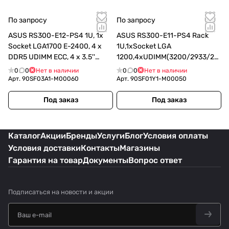
По запросу
По запросу
ASUS RS300-E12-PS4 1U, 1x
ASUS RS300-E11-PS4 Rack
Socket LGA1700 E-2400, 4 x
1U,1xSocket LGA
DDR5 UDIMM ECC, 4 x 3.5''
1200,4xUDIMM(3200/2933/26
(SATA/SAS/NVMe) HotSwap,
66),4xLFF
0
0
Нет в наличии
0
0
Нет в наличии
Intel; RAID 0, 1, 5, 10, 1x
SATA/SAS(upto2xNVMe),2x1Gb
Арт.
90SF03A1-M00060
Арт.
90SF01Y1-M00050
(90SF03A1-M00060)
E,1x350W,ASMB10-iKVM
Под заказ
Под заказ
Каталог
Акции
Бренды
Услуги
Блог
Условия оплаты
Условия доставки
Контакты
Магазины
Гарантия на товар
Документы
Вопрос ответ
Подписаться
на новости и акции