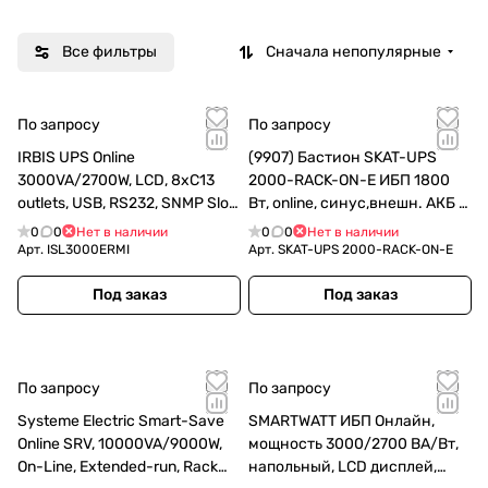
устр
ойст
Все фильтры
Сначала непопулярные
в
По запросу
По запросу
IRBIS UPS Online
(9907) Бастион SKAT-UPS
3000VA/2700W, LCD, 8xC13
2000-RACK-ON-E ИБП 1800
outlets, USB, RS232, SNMP Slot,
Вт, online, синус,внешн. АКБ х
Rack mount/Tower
4 шт, 8xC13
0
0
Нет в наличии
0
0
Нет в наличии
Арт.
ISL3000ERMI
Арт.
SKAT-UPS 2000-RACK-ON-E
Под заказ
Под заказ
По запросу
По запросу
Systeme Electric Smart-Save
SMARTWATT ИБП Онлайн,
Online SRV, 10000VA/9000W,
мощность 3000/2700 ВА/Вт,
On-Line, Extended-run, Rack
напольный, LCD дисплей,