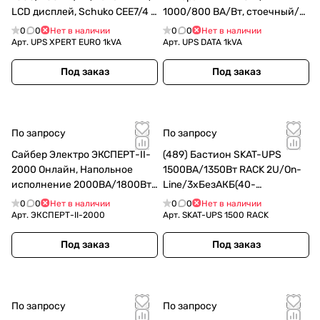
LCD дисплей, Schuko CEE7/4 -
1000/800 ВА/Вт, стоечный/
2 шт.
напольный, LCD дисплей, IEC
0
0
Нет в наличии
0
0
Нет в наличии
C13 - 3 шт., Schuko CEE7/4 - 1
Арт.
UPS XPERT EURO 1kVA
Арт.
UPS DATA 1kVA
шт.
Под заказ
Под заказ
По запросу
По запросу
Сайбер Электро ЭКСПЕРТ-II-
(489) Бастион SKAT-UPS
2000 Онлайн, Напольное
1500ВА/1350Вт RACK 2U/On-
исполнение 2000ВА/1800Вт.
Line/3хБезАКБ(40-
USB/RS-232/SNMPslot (2
120Ач)/220В/SNMP slot/5 л.г./
0
0
Нет в наличии
0
0
Нет в наличии
EURO + 2 IEC С13) (12В /7Ач. х
МПТ
Арт.
ЭКСПЕРТ-II-2000
Арт.
SKAT-UPS 1500 RACK
4)
Под заказ
Под заказ
По запросу
По запросу