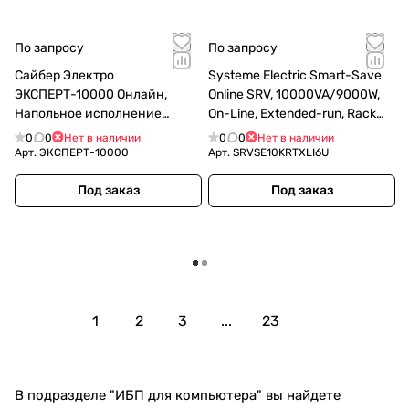
По запросу
По запросу
Сайбер Электро
Systeme Electric Smart-Save
ЭКСПЕРТ-10000 Онлайн,
Online SRV, 10000VA/9000W,
Напольное исполнение
On-Line, Extended-run, Rack
10000ВА/8000Вт. USB/RS-
6U(Tower convertible), LCD,
0
0
Нет в наличии
0
0
Нет в наличии
232/SNM Pslot/EPO Тerminal
Out: Hardwire, SNMP I
Арт.
ЭКСПЕРТ-10000
Арт.
SRVSE10KRTXLI6U
(12В /9Ач. х 16)
(SRVSE10KRTXLI6U)
Под заказ
Под заказ
Загрузить еще
1
2
3
...
23
В подразделе "ИБП для компьютера" вы найдете