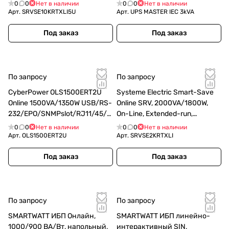
5U(Tower convertible), LCD,
IEC13 - 6 шт., встроенные АКБ
0
0
Нет в наличии
0
0
Нет в наличии
Out: Hardwire, SNMP I
Арт.
SRVSE10KRTXLI5U
Арт.
UPS MASTER IEC 3kVA
(SRVSE10KRTXLI5U)
Под заказ
Под заказ
По запросу
По запросу
CyberPower OLS1500ERT2U
Systeme Electric Smart-Save
Online 1500VA/1350W USB/RS-
Online SRV, 2000VA/1800W,
232/EPO/SNMPslot/RJ11/45/E
On-Line, Extended-run,
BM (6 IEC С13)
Rack/Tower 4U(2U PM + 2U
0
0
Нет в наличии
0
0
Нет в наличии
Battery), LCD, Out: 6xC13, SNMP
Арт.
OLS1500ERT2U
Арт.
SRVSE2KRTXLI
I (SRVSE2KRTXLI)
Под заказ
Под заказ
По запросу
По запросу
SMARTWATT ИБП Онлайн,
SMARTWATT ИБП линейно-
1000/900 ВА/Вт, напольный,
интерактивный SIN,