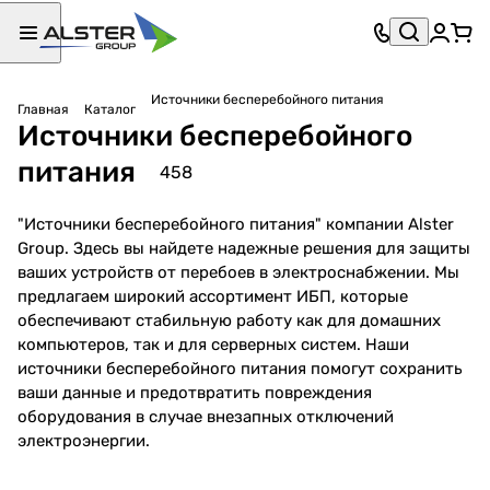
Источники бесперебойного питания
Главная
Каталог
Источники бесперебойного
питания
458
"Источники бесперебойного питания" компании Alster
Group. Здесь вы найдете надежные решения для защиты
ваших устройств от перебоев в электроснабжении. Мы
предлагаем широкий ассортимент ИБП, которые
обеспечивают стабильную работу как для домашних
ИБП
компьютеров, так и для серверных систем. Наши
ИБП
для
источники бесперебойного питания помогут сохранить
для
серв
ваши данные и предотвратить повреждения
ПК
еров
оборудования в случае внезапных отключений
166
292
и
электроэнергии.
товаров
товара
сете
вых