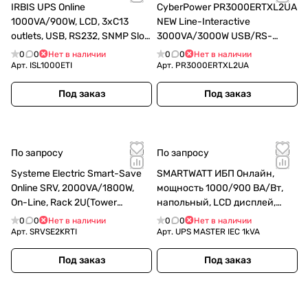
IRBIS UPS Online
CyberPower PR3000ERTXL2UA
1000VA/900W, LCD, 3xC13
NEW Line-Interactive
outlets, USB, RS232, SNMP Slot,
3000VA/3000W USB/RS-
Tower
232/EPO/Dry/SNMPslot (IEC
0
0
Нет в наличии
0
0
Нет в наличии
C13 x 6, IEC C19 x 2) (12V / 6AH
Арт.
ISL1000ETI
Арт.
PR3000ERTXL2UA
х 8)
Под заказ
Под заказ
По запросу
По запросу
Systeme Electric Smart-Save
SMARTWATT ИБП Онлайн,
Online SRV, 2000VA/1800W,
мощность 1000/900 ВА/Вт,
On-Line, Rack 2U(Tower
напольный, LCD дисплей,
convertible), LCD, Out: 6xC13,
IEC13 - 6 шт., встроенные АКБ
0
0
Нет в наличии
0
0
Нет в наличии
SNMP Intelligent Slot, USB, RS-
Арт.
SRVSE2KRTI
Арт.
UPS MASTER IEC 1kVA
232
Под заказ
Под заказ