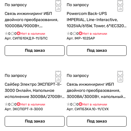
По запросу
По запросу
Связь инжиниринг ИБП
Powercom Back-UPS
двойного преобразования,
IMPERIAL, Line-Interactive,
10000ВА/9000Вт,
1025VA/615W, Tower, 6*IEC320-
напольный/в стойку(3U),
C13 (2 surge & 4 batt), USB
0
0
Нет в наличии
0
0
Нет в наличии
клеммная колодка, без АКБ,
(671477)
Арт.
СИПБ10КД.9-11/БПС
Арт.
IMP-1025AP
раздельный ввод б
(СИПБ10КД.9-11/БПС)
Под заказ
Под заказ
По запросу
По запросу
Сайбер Электро ЭКСПЕРТ-II-
Связь инжиниринг ИБП
3000 Онлайн, Напольное
двойного преобразования,
исполнение 3000ВА/2700Вт.
3000ВА/3000Вт, напольный/
USB/RS-232/SNMPslot (4
в стойку(2U), 8xC13 + 1xC19,
0
0
Нет в наличии
0
0
Нет в наличии
EURO + 2 IEC С13+Тerminal)
"сухие" контакты, SNMP слот,
Арт.
ЭКСПЕРТ-II-3000
Арт.
СИПБ3КA.10-11/СУХ
(12В /9Ач. х 6)
2 (СИПБ3КA.10-11/СУХ)
Под заказ
Под заказ