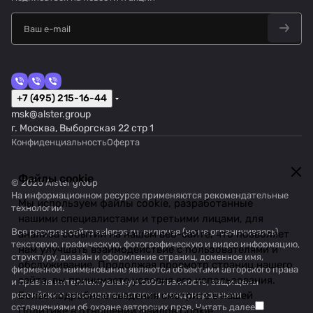
+7 (495) 215-16-44
msk@alster.group
г. Москва, Выборгская 22 стр 1
Конфиденциальность
Оферта
Файлы cookie
© 2026 Alster group
На информационном ресурсе применяются
рекомендательные
Мы используем файлы cookie, разработанные
технологии
.
нашими специалистами и третьими лицами, для
Все ресурсы сайта salepos.ru, включая (но не ограничиваясь)
анализа событий на нашем веб-сайте, что позволяет
текстовую, графическую, фотографическую и видео информацию,
нам улучшать взаимодействие с пользователями и
структуру, дизайн и оформление страниц, доменное имя,
обслуживание. Продолжая просмотр страниц нашего
фирменное наименование являются объектами авторского права
сайта, вы принимаете условия его использования.
и прав на интеллектуальную собственность, защищены
российским законодательством и международными
Более подробные сведения смотрите в нашей
соглашениями об охране авторских прав.
Читать далее
Политике в отношении файлов Cookie
.