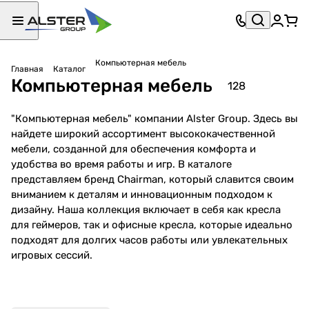
Компьютерная мебель
Главная
Каталог
Компьютерная мебель
128
"Компьютерная мебель" компании Alster Group. Здесь вы
найдете широкий ассортимент высококачественной
мебели, созданной для обеспечения комфорта и
удобства во время работы и игр. В каталоге
представляем бренд Chairman, который славится своим
Кресл
Офис
вниманием к деталям и инновационным подходом к
а для
ные
дизайну. Наша коллекция включает в себя как кресла
гейме
кресл
для геймеров, так и офисные кресла, которые идеально
ров
а
подходят для долгих часов работы или увлекательных
16
112
игровых сессий.
товаров
товаров