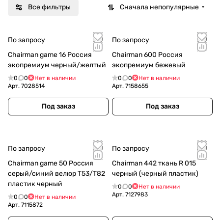
Все фильтры
Сначала непопулярные
По запросу
По запросу
Chairman game 16 Россия
Chairman 600 Россия
экопремиум черный/желтый
экопремиум бежевый
0
0
Нет в наличии
0
0
Нет в наличии
Арт.
7028514
Арт.
7158655
Под заказ
Под заказ
По запросу
По запросу
Chairman game 50 Россия
Chairman 442 ткань R 015
серый/синий велюр Т53/Т82
черный (черный пластик)
пластик черный
0
0
Нет в наличии
Арт.
7127983
0
0
Нет в наличии
Арт.
7115872