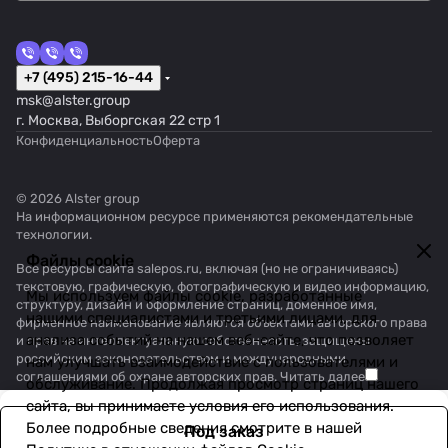
+7 (495) 215-16-44
msk@alster.group
г. Москва, Выборгская 22 стр 1
Конфиденциальность
Оферта
© 2026 Alster group
На информационном ресурсе применяются
рекомендательные
технологии
.
Файлы cookie
Все ресурсы сайта salepos.ru, включая (но не ограничиваясь)
текстовую, графическую, фотографическую и видео информацию,
Мы используем файлы cookie, разработанные
структуру, дизайн и оформление страниц, доменное имя,
нашими специалистами и третьими лицами, для
фирменное наименование являются объектами авторского права
анализа событий на нашем веб-сайте, что позволяет
и прав на интеллектуальную собственность, защищены
российским законодательством и международными
нам улучшать взаимодействие с пользователями и
соглашениями об охране авторских прав.
Читать далее
обслуживание. Продолжая просмотр страниц нашего
сайта, вы принимаете условия его использования.
Более подробные сведения смотрите в нашей
Под заказ