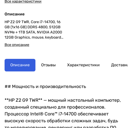
Все характеристики
Описание
HP Z2 G9 TWR, Core i7-14700, 16
GB (1x16 GB) DDR5 4800, 512GB
NVMe + 1TB SATA, NVIDIA A2000
12GB Graphics, mouse, keyboard
(no Russ), Win 11 pro, DVD-RW,
Все описание
500W
Описание
Отзывы
Характеристики
Доставк
## Мощность и производительность
**HP Z2 G9 TWR** — мощный настольный компьютер,
созданный специально для профессионалов.
Процессор Intel® Core™ i7-14700 обеспечивает
высокую скорость обработки сложных задач, будь
то моделирование, рендеринг или разработка ПО.