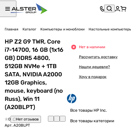
Главная
Каталог
Компьютеры и моноблоки
Настольные компьютер
HP Z2 G9 TWR, Core
Нет в наличии
i7-14700, 16 GB (1x16
GB) DDR5 4800,
Рассчитать доставку
512GB NVMe + 1TB
Нашли дешевле?
SATA, NVIDIA A2000
Хочу в подарок
12GB Graphics,
mouse, keyboard (no
Russ), Win 11
(A20BLPT)
Все товары HP Inc.
0
Нет отзывов
Все товары категории
Арт.
A20BLPT