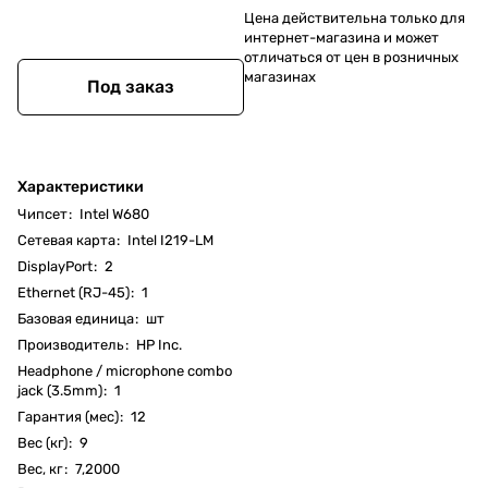
Цена действительна только для
интернет-магазина и может
отличаться от цен в розничных
магазинах
Под заказ
Характеристики
Чипсет
:
Intel W680
Cетевая карта
:
Intel I219-LM
DisplayPort
:
2
Ethernet (RJ-45)
:
1
Базовая единица
:
шт
Производитель
:
HP Inc.
Headphone / microphone combo
jack (3.5mm)
:
1
Гарантия (мес)
:
12
Вес (кг)
:
9
Вес, кг
:
7,2000