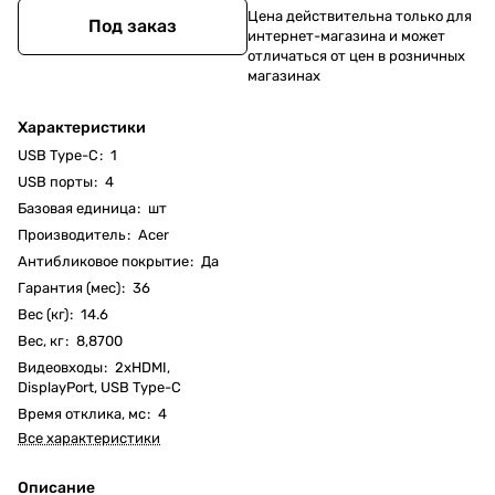
Цена действительна только для
Под заказ
интернет-магазина и может
отличаться от цен в розничных
магазинах
Характеристики
USB Type-C
:
1
USB порты
:
4
Базовая единица
:
шт
Производитель
:
Acer
Антибликовое покрытие
:
Да
Гарантия (мес)
:
36
Вес (кг)
:
14.6
Вес, кг
:
8,8700
Видеовходы
:
2хHDMI,
DisplayPort, USB Type-C
Время отклика, мс
:
4
Все характеристики
Описание