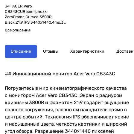
34'' ACER Vero
CB343CURbemiiphuzx,
ZeroFrame,Curved 3800R
Black,21:9,IPS,3440x1440,4ms,30
0cd,60Hz,2xHDMI(2.0)+1xDP(1.2)+
Все описание
1xType-C(90W)+Audio
out+USB3.2x2(Gen2)+USB
3.2x1(Gen1)+USB-B(2up 3down)
Описание
Отзывы
Характеристики
Доставк
## Инновационный монитор Acer Vero CB343C
Погрузитесь в мир кинематографического качества
с монитором Acer Vero CB343C. Экран с радиусом
кривизны 3800R и форматом 21:9 подарит ощущение
полного погружения, словно вы находитесь прямо в
центре событий. Технология IPS обеспечивает яркие
и насыщенные цвета, четкость картинки и широкий
угол обзора. Разрешение 3440×1440 пикселей