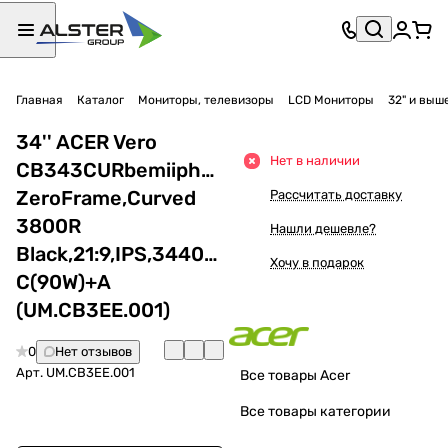
Главная
Каталог
Мониторы, телевизоры
LCD Мониторы
32" и выш
34'' ACER Vero
Нет в наличии
CB343CURbemiiphuzx,
ZeroFrame,Curved
Рассчитать доставку
3800R
Нашли дешевле?
Black,21:9,IPS,3440x1440,4ms,300cd,60Hz,2
Хочу в подарок
C(90W)+A
(UM.CB3EE.001)
0
Нет отзывов
Арт.
UM.CB3EE.001
Все товары Acer
Все товары категории