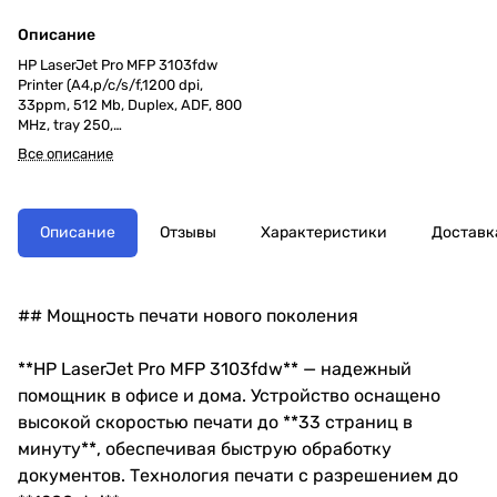
Описание
HP LaserJet Pro MFP 3103fdw
Printer (A4,p/c/s/f,1200 dpi,
33ppm, 512 Mb, Duplex, ADF, 800
MHz, tray 250,
USB+Ethernet+WiFi, Duty 50K, in
Все описание
box W1450A)
Описание
Отзывы
Характеристики
Доставк
## Мощность печати нового поколения
**HP LaserJet Pro MFP 3103fdw** — надежный
помощник в офисе и дома. Устройство оснащено
высокой скоростью печати до **33 страниц в
минуту**, обеспечивая быструю обработку
документов. Технология печати с разрешением до