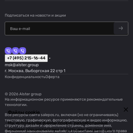
Подписаться
на новости и акции
+7 (495) 215-16-44
msk@alster.group
г. Москва, Выборгская 22 стр 1
Конфиденциальность
Оферта
© 2026 Alster group
На информационном ресурсе применяются
рекомендательные
технологии
.
Файлы cookie
Все ресурсы сайта salepos.ru, включая (но не ограничиваясь)
текстовую, графическую, фотографическую и видео информацию,
Мы используем файлы cookie, разработанные
структуру, дизайн и оформление страниц, доменное имя,
нашими специалистами и третьими лицами, для
фирменное наименование являются объектами авторского права