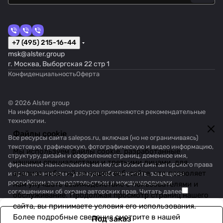
+7 (495) 215-16-44
msk@alster.group
г. Москва, Выборгская 22 стр 1
Конфиденциальность
Оферта
© 2026 Alster group
На информационном ресурсе применяются
рекомендательные
технологии
.
Файлы cookie
Все ресурсы сайта salepos.ru, включая (но не ограничиваясь)
текстовую, графическую, фотографическую и видео информацию,
Мы используем файлы cookie, разработанные
структуру, дизайн и оформление страниц, доменное имя,
нашими специалистами и третьими лицами, для
фирменное наименование являются объектами авторского права
анализа событий на нашем веб-сайте, что позволяет
и прав на интеллектуальную собственность, защищены
российским законодательством и международными
нам улучшать взаимодействие с пользователями и
соглашениями об охране авторских прав.
Читать далее
обслуживание. Продолжая просмотр страниц нашего
сайта, вы принимаете условия его использования.
Более подробные сведения смотрите в нашей
Под заказ