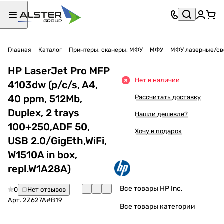
Главная
Каталог
Принтеры, сканеры, МФУ
МФУ
МФУ лазерные/св
HP LaserJet Pro MFP
Нет в наличии
4103dw (p/c/s, A4,
40 ppm, 512Mb,
Рассчитать доставку
Duplex, 2 trays
Нашли дешевле?
100+250,ADF 50,
Хочу в подарок
USB 2.0/GigEth,WiFi,
W1510A in box,
repl.W1A28A)
Все товары HP Inc.
0
Нет отзывов
Арт.
2Z627A#B19
Все товары категории