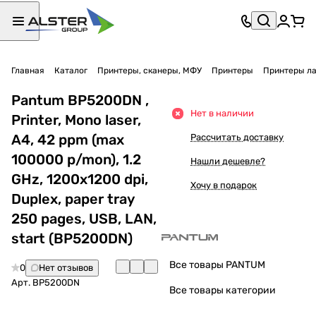
Главная
Каталог
Принтеры, сканеры, МФУ
Принтеры
Принтеры л
Pantum BP5200DN ,
Нет в наличии
Printer, Mono laser,
A4, 42 ppm (max
Рассчитать доставку
100000 p/mon), 1.2
Нашли дешевле?
GHz, 1200x1200 dpi,
Хочу в подарок
Duplex, paper tray
250 pages, USB, LAN,
start (BP5200DN)
Все товары PANTUM
0
Нет отзывов
Арт.
BP5200DN
Все товары категории