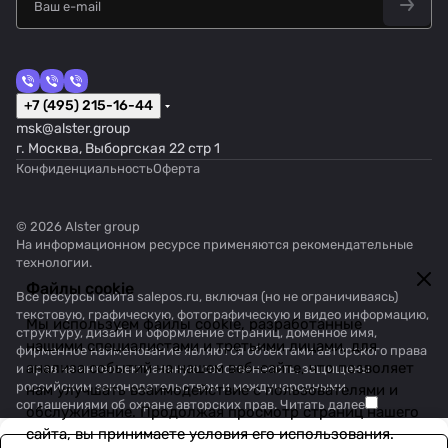
+7 (495) 215-16-44
msk@alster.group
г. Москва, Выборгская 22 стр 1
Конфиденциальность
Оферта
© 2026 Alster group
На информационном ресурсе применяются
рекомендательные
технологии
.
Файлы cookie
Все ресурсы сайта salepos.ru, включая (но не ограничиваясь)
текстовую, графическую, фотографическую и видео информацию,
Мы используем файлы cookie, разработанные
структуру, дизайн и оформление страниц, доменное имя,
нашими специалистами и третьими лицами, для
фирменное наименование являются объектами авторского права
анализа событий на нашем веб-сайте, что позволяет
и прав на интеллектуальную собственность, защищены
российским законодательством и международными
нам улучшать взаимодействие с пользователями и
соглашениями об охране авторских прав.
Читать далее
обслуживание. Продолжая просмотр страниц нашего
сайта, вы принимаете условия его использования.