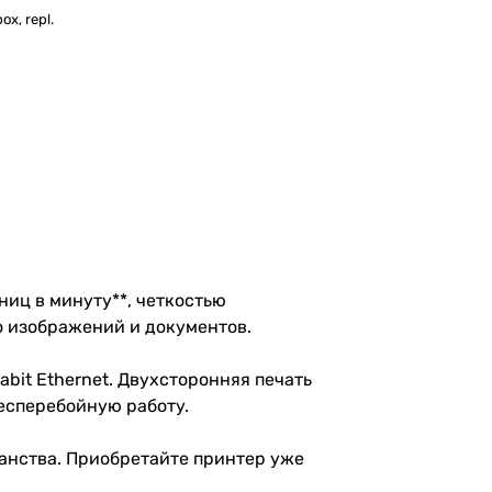
ox, repl.
аниц в минуту**, четкостью
во изображений и документов.
abit Ethernet. Двухсторонняя печать
 бесперебойную работу.
анства. Приобретайте принтер уже