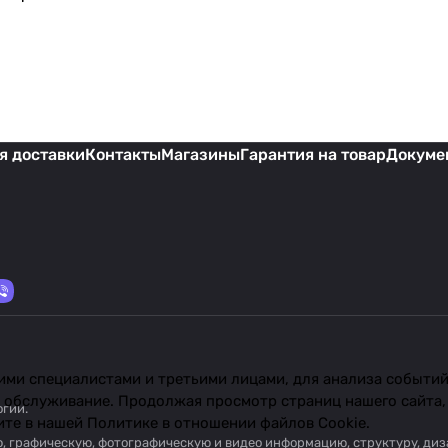
я доставки
Контакты
Магазины
Гарантия на товар
Докуме
ми специалистами и третьими лицами, для анализа событий 
 обслуживание. Продолжая просмотр страниц нашего сайта,
огии
.
ите в нашей
Политике в отношении файлов Cookie
.
вую, графическую, фотографическую и видео информацию, структуру, д