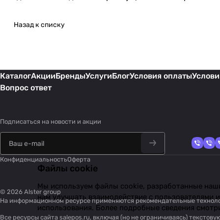
Назад к списку
Каталог
Акции
Бренды
Услуги
Блог
Условия оплаты
Услови
Вопрос ответ
Подписаться
на новости и акции
Конфиденциальность
Оферта
Файлы cookie
Мы используем файлы cookie, разработанные наши
© 2026 Alster group
нам улучшать взаимодействие с пользователями и
На информационном ресурсе применяются
рекомендательные технол
использования. Более подробные сведения смотр
Все ресурсы сайта salepos.ru, включая (но не ограничиваясь) тексто