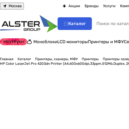
Москва
Акции
Бренды
Услуги
Комп
Каталог
Ноутбуки
Моноблоки
LCD мониторы
Принтеры и МФУ
Се
Главная
Каталог
Принтеры, сканеры, МФУ
Принтеры
Принтеры лазе