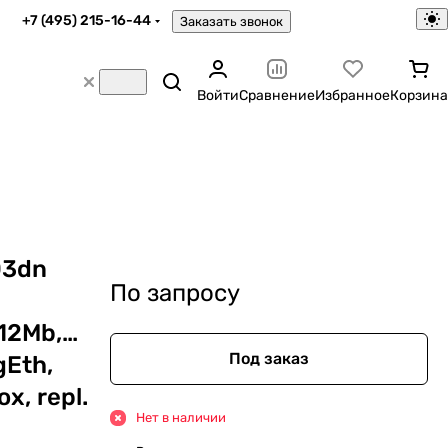
+7 (495) 215-16-44
Заказать звонок
Войти
Сравнение
Избранное
Корзина
03dn
По запросу
12Mb,Duplex,
Под заказ
gEth,
ox, repl.
Нет в наличии