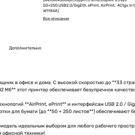
50+250,USB2.0/GigEth, ePrint, AirPrint, 4Ctgs in b
W1Y44A)
Все описание
Дополнительно
мощник в офисе и дома. С высокой скоростью до **33 стр
512 Мб** этот принтер обеспечивает безупречное качест
ологий **AirPrint, ePrint** и интерфейсам USB 2.0 / Gig
лотки для бумаги (до **50 + 250 листов**) обеспечивают
 модель идеальным выбором для любого рабочего простр
 офисной техники!