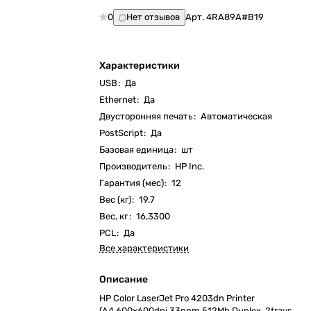
0
Нет отзывов
Арт.
4RA89A#B19
Характеристики
USB
:
Да
Ethernet
:
Да
Двусторонняя печать
:
Автоматическая
PostScript
:
Да
Базовая единица
:
шт
Производитель
:
HP Inc.
Гарантия (мес)
:
12
Вес (кг)
:
19.7
Вес, кг
:
16,3300
PCL
:
Да
Все характеристики
Описание
HP Color LaserJet Pro 4203dn Printer
(A4,600x600dpi,33ppm,512Mb,Duplex, 2trays