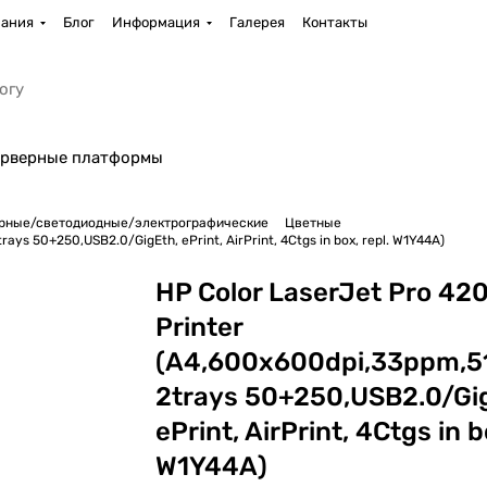
ания
Блог
Информация
Галерея
Контакты
рверные платформы
рные/светодиодные/электрографические
Цветные
HP Color LaserJet Pro 4203dn Printer (A4,600x600dpi,33ppm,512Mb,Duplex, 2trays 50+250,USB2.0/GigEth, ePrint, AirPrint, 4Ctgs in box, repl. W1Y44A)
HP Color LaserJet Pro 42
Printer
(A4,600x600dpi,33ppm,5
2trays 50+250,USB2.0/Gi
ePrint, AirPrint, 4Ctgs in b
W1Y44A)