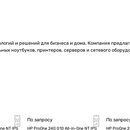
ологий и решений для бизнеса и дома. Компания предла
ьных ноутбуков, принтеров, серверов и сетевого обору
специально для профессионалов, которым важна высока
ое управление позволяют сосредоточиться на работе, а 
печать благодаря автоматической подписке на расходны
 что чернила не закончатся неожиданно.
орпоративной инфраструктуры и надежное хранение дан
По запросу
По запрос
обеспечиваются новейшими технологиями защиты и резе
One NT IPS
HP ProOne 240 G10 All-in-One NT IPS
HP ProOne 24