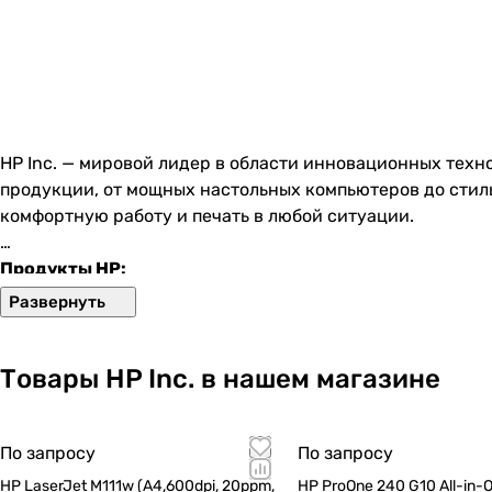
HP Inc. — мировой лидер в области инновационных техн
продукции, от мощных настольных компьютеров до стил
комфортную работу и печать в любой ситуации.
Продукты HP:
Мощные рабочие станции и компьютеры HP Pro созданы 
надежность. Их элегантный дизайн и интуитивно понятн
Принтеры HP Instant Ink обеспечивают бесперебойную 
Товары HP Inc. в нашем магазине
умной системы мониторинга вы всегда будете уверены,
Серверы HP Proliant гарантируют стабильную работу к
По запросу
По запросу
высокой нагрузки. Надежность и безопасность данных 
HP LaserJet M111w (A4,600dpi, 20ppm,
HP ProOne 240 G10 All-in-