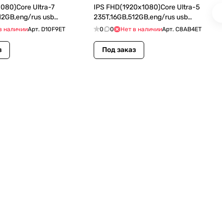
1080)Core Ultra-7
IPS FHD(1920x1080)Core Ultra-5
12GB,eng/rus usb
235T,16GB,512GB,eng/rus usb
Fi,BT,5MP,White,DOS,1Wty
kbd,mouse,WiFi,BT,Adjustable Height
в наличии
Арт.
D10F9ET
0
0
Нет в наличии
Арт.
C8AB4ET
Stand, (C8AB4ET)
з
Под заказ