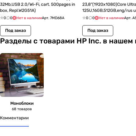
32Mb,USB 2.0/Wi-Fi, cart. 500pages in
23,8"(1920x1080)Core Ultr
box, Repl.W2G51A)
125U,16GB,512GB,eng/rus 
Преимущества HP:
kbd,WiFi,BT,White,Win11Pro,
- Производительность и мощность, позволяющие справ
0
0
Нет в наличии
Арт.
7MD68A
0
0
Нет в наличии
Арт.
A
- Удобство управления и обслуживания, снижающее зат
Под заказ
Под заказ
- Высокое качество сборки и материалов, обеспечиваю
Разделы с товарами HP Inc. в нашем
- Простота интеграции и совместимость с широким спе
Выбирайте продукцию HP и открывайте новые горизонт
Моноблоки
68 товаров
Комментарии