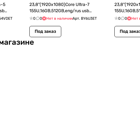
a-5
23,8"(1920x1080)Core Ultra-7
23,8"(1920x
usb
155U,16GB,512GB,eng/rus usb
155U,16GB,5
1Wty
kbd,mouse,WiFi,BT,5MP,Iron
kbd,mouse,Wi
ляться с самыми сложными задачами.
54VDET
0
0
Нет в наличии
Арт.
BY6U3ET
0
0
Нет 
Gray,DOS,1Wty
раты времени и ресурсов.
Под заказ
Под зака
щие долговечность устройств.
 магазине
ктром программного обеспечения.
ы возможностей вместе с лидером инноваций!