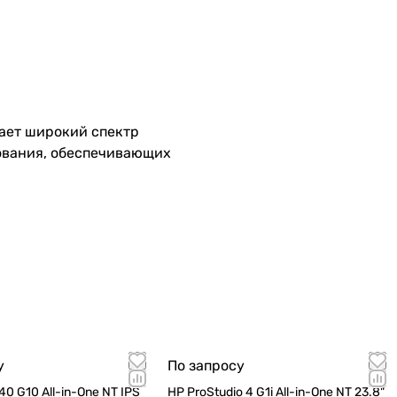
гает широкий спектр
дования, обеспечивающих
я производительность и
не на технике.
е материалы. С помощью
ных даже в условиях
у
По запросу
рвирования.
0 G10 All-in-One NT IPS
HP ProStudio 4 G1i All-in-One NT 23.8"