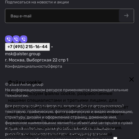
Подписаться
на новости и акции
+7 (495) 215-16-44
msk@alster.group
г. Москва, Выборгская 22 стр 1
Конфиденциальность
Оферта
Файлы cookie
© 2026 Alster group
На информационном ресурсе применяются
рекомендательные
Мы используем файлы cookie, разработанные
технологии
.
нашими специалистами и третьими лицами, для
Все ресурсы сайта salepos.ru, включая (но не ограничиваясь)
анализа событий на нашем веб-сайте, что позволяет
текстовую, графическую, фотографическую и видео информацию,
нам улучшать взаимодействие с пользователями и
структуру, дизайн и оформление страниц, доменное имя,
обслуживание. Продолжая просмотр страниц нашего
фирменное наименование являются объектами авторского права
сайта, вы принимаете условия его использования.
и прав на интеллектуальную собственность, защищены
российским законодательством и международными
Более подробные сведения смотрите в нашей