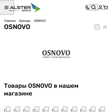
Главная
Бренды
OSNOVO
OSNOVO
Товары OSNOVO в нашем
магазине
По
По
По
По
По
По
По
По
По
По
По