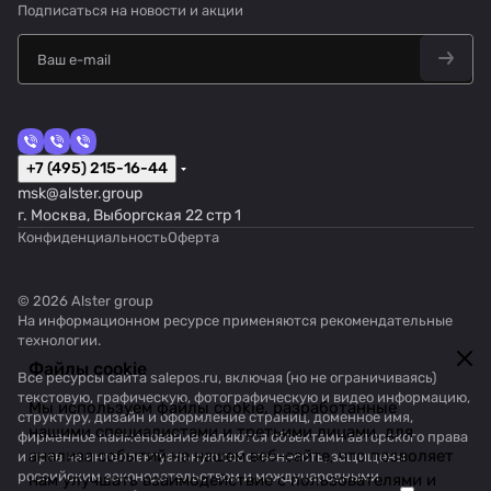
Подписаться
на новости и акции
+7 (495) 215-16-44
msk@alster.group
г. Москва, Выборгская 22 стр 1
Конфиденциальность
Оферта
© 2026 Alster group
На информационном ресурсе применяются
рекомендательные
технологии
.
Файлы cookie
Все ресурсы сайта salepos.ru, включая (но не ограничиваясь)
текстовую, графическую, фотографическую и видео информацию,
Мы используем файлы cookie, разработанные
структуру, дизайн и оформление страниц, доменное имя,
нашими специалистами и третьими лицами, для
фирменное наименование являются объектами авторского права
анализа событий на нашем веб-сайте, что позволяет
и прав на интеллектуальную собственность, защищены
российским законодательством и международными
нам улучшать взаимодействие с пользователями и