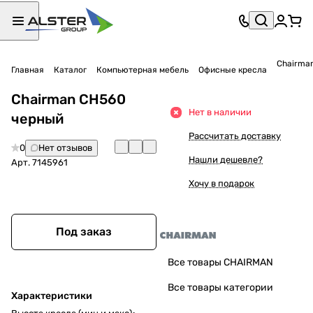
Chairma
Главная
Каталог
Компьютерная мебель
Офисные кресла
Chairman CH560
Нет в наличии
черный
Рассчитать доставку
0
Нет отзывов
Нашли дешевле?
Арт.
7145961
Хочу в подарок
Под заказ
Все товары CHAIRMAN
Все товары категории
Характеристики