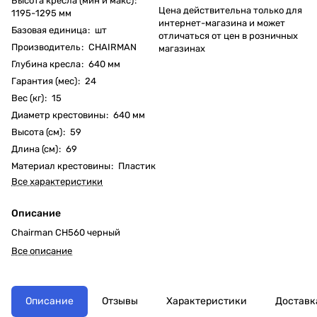
Высота кресла (мин и макс)
:
Цена действительна только для
1195-1295 мм
интернет-магазина и может
Базовая единица
:
шт
отличаться от цен в розничных
Производитель
:
CHAIRMAN
магазинах
Глубина кресла
:
640 мм
Гарантия (мес)
:
24
Вес (кг)
:
15
Диаметр крестовины
:
640 мм
Высота (см)
:
59
Длина (см)
:
69
Материал крестовины
:
Пластик
Все характеристики
Описание
Chairman CH560 черный
Все описание
Описание
Отзывы
Характеристики
Доставк