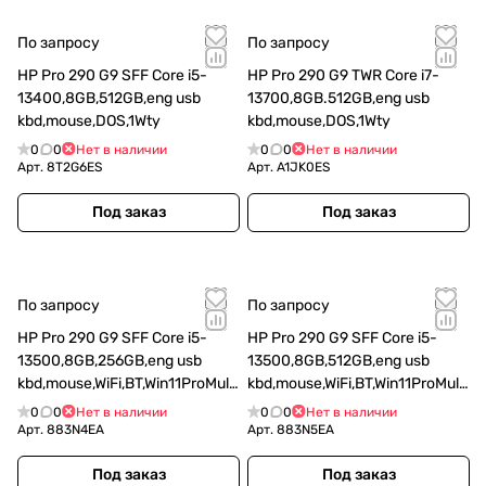
По запросу
По запросу
HP Pro 290 G9 SFF Core i5-
HP Pro 290 G9 TWR Core i7-
13400,8GB,512GB,eng usb
13700,8GB.512GB,eng usb
kbd,mouse,DOS,1Wty
kbd,mouse,DOS,1Wty
0
0
Нет в наличии
0
0
Нет в наличии
Арт.
8T2G6ES
Арт.
A1JK0ES
Под заказ
Под заказ
По запросу
По запросу
HP Pro 290 G9 SFF Core i5-
HP Pro 290 G9 SFF Core i5-
13500,8GB,256GB,eng usb
13500,8GB,512GB,eng usb
kbd,mouse,WiFi,BT,Win11ProMulti
kbd,mouse,WiFi,BT,Win11ProMulti
lang,1Wty
lang,1Wty
0
0
Нет в наличии
0
0
Нет в наличии
Арт.
883N4EA
Арт.
883N5EA
Под заказ
Под заказ