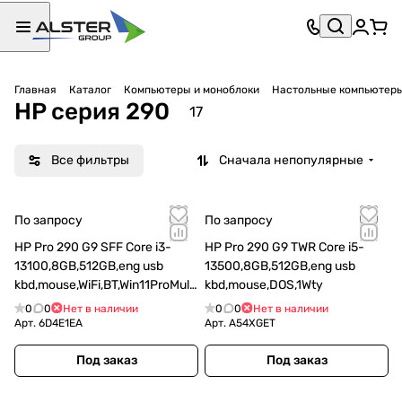
Главная
Каталог
Компьютеры и моноблоки
Настольные компьютер
HP серия 290
17
Все фильтры
Сначала непопулярные
По запросу
По запросу
HP Pro 290 G9 SFF Core i3-
HP Pro 290 G9 TWR Core i5-
13100,8GB,512GB,eng usb
13500,8GB,512GB,eng usb
kbd,mouse,WiFi,BT,Win11ProMulti
kbd,mouse,DOS,1Wty
lang,1Wty
0
0
Нет в наличии
0
0
Нет в наличии
Арт.
6D4E1EA
Арт.
A54XGET
Под заказ
Под заказ