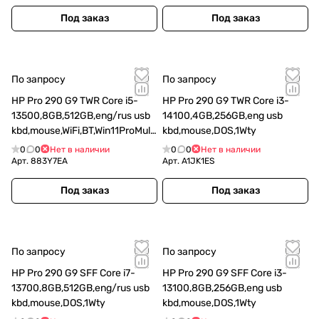
Под заказ
Под заказ
По запросу
По запросу
HP Pro 290 G9 TWR Core i5-
HP Pro 290 G9 TWR Core i3-
13500,8GB,512GB,eng/rus usb
14100,4GB,256GB,eng usb
kbd,mouse,WiFi,BT,Win11ProMulti
kbd,mouse,DOS,1Wty
lang,1Wty
0
0
Нет в наличии
0
0
Нет в наличии
Арт.
883Y7EA
Арт.
A1JK1ES
Под заказ
Под заказ
По запросу
По запросу
HP Pro 290 G9 SFF Core i7-
HP Pro 290 G9 SFF Core i3-
13700,8GB,512GB,eng/rus usb
13100,8GB,256GB,eng usb
kbd,mouse,DOS,1Wty
kbd,mouse,DOS,1Wty