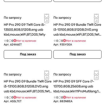
По запросу
По запросу
HP Pro 290 G9 TWR Core i5-
HP Pro 290 G9 Bundle TWR Core
13500,8GB,512GB,eng usb
i3-13100,8GB,512GB,DVD,eng
kbd,mouse,WiFi,BT,DOS,1Wty
usb kbd,mouse,WiFi,BT,DOS,1Wty
+ Monitor HP P22v G5
0
0
Нет в наличии
0
0
Нет в наличии
Арт.
624A6ET
Арт.
935Y0EA
Под заказ
Под заказ
По запросу
По запросу
HP Pro 290 G9 Bundle TWR Core
HP Pro 290 G9 SFF Core i7-
i3-13100,8GB,512GB,DVD,eng
13700,8GB,256GB,eng usb
usb kbd,mouse,WiFi,BT,DOS,1Wty
kbd,mouse,Win11ProMultilang,1W
+Monitor HP 3 Pro 21.5
ty
0
0
Нет в наличии
0
0
Нет в наличии
Арт.
A55LTET
Арт.
883N8EA