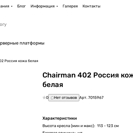
ания
Блог
Информация
Галерея
Контакты
рверные платформы
02 Россия кожа белая
Chairman 402 Россия ко
белая
0
Нет отзывов
Арт.
7015967
Характеристики
Высота кресла (мин и макс)
:
113 - 123 см
Базовая единица
:
шт